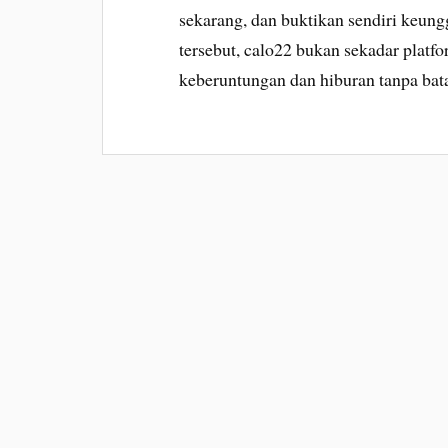
sekarang, dan buktikan sendiri keun
tersebut, calo22 bukan sekadar platfo
keberuntungan dan hiburan tanpa bat