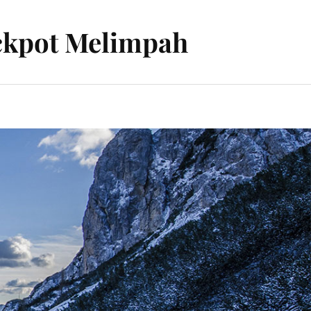
ckpot Melimpah