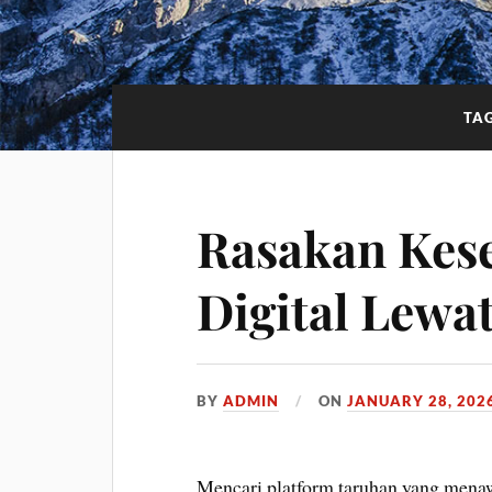
TA
Rasakan Kes
Digital Lewat
BY
ADMIN
ON
JANUARY 28, 202
Mencari platform taruhan yang mena