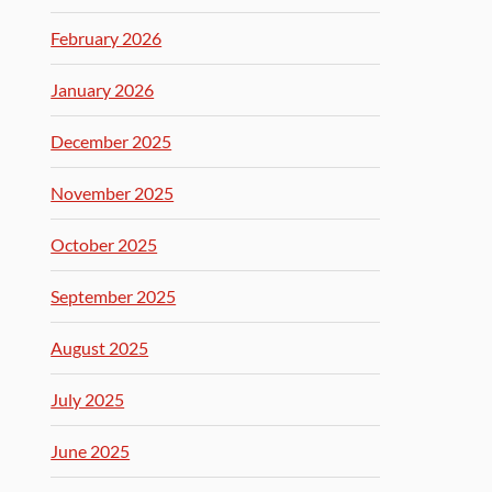
February 2026
January 2026
December 2025
November 2025
October 2025
September 2025
August 2025
July 2025
June 2025