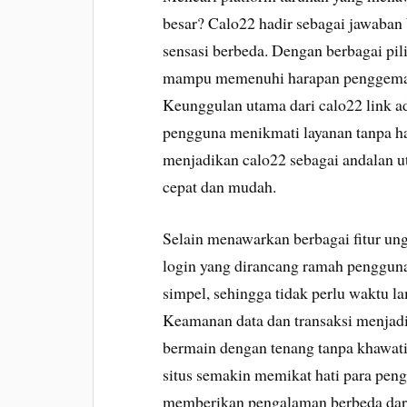
besar? Calo22 hadir sebagai jawaban 
sensasi berbeda. Dengan berbagai pil
mampu memenuhi harapan penggemar 
Keunggulan utama dari calo22 link 
pengguna menikmati layanan tanpa ha
menjadikan calo22 sebagai andalan u
cepat dan mudah.
Selain menawarkan berbagai fitur un
login yang dirancang ramah pengguna
simpel, sehingga tidak perlu waktu l
Keamanan data dan transaksi menjadi
bermain dengan tenang tanpa khawatir
situs semakin memikat hati para pen
memberikan pengalaman berbeda dari 