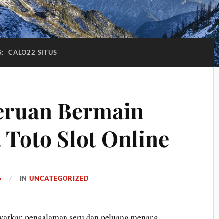
G:
CALO22 SITUS
eruan Bermain
 Toto Slot Online
6
IN
UNCATEGORIZED
warkan pengalaman seru dan peluang menang