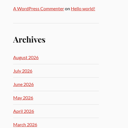
A WordPress Commenter
on
Hello world!
Archives
August 2026
July 2026
June 2026
May 2026
April 2026
March 2026