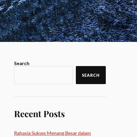
Search
SEARCH
Recent Posts
Rahasia Sukses Menang Besar dalam