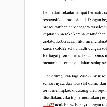
Lebih dari sekadar tempat bermain, 
responsif dan profesional. Dengan be
proses taruhan dapat segera tersele
kepuasan mereka karena kemudahan ak
update. Keberadaan fitur ini membuat 
karena calo22 selalu hadir dengan sol
Berbagai promo menarik dan bonus me
menambah semangat dalam setiap sesi
Tidak diragukan lagi, calo22 menjad
sensasi nyata dari toto slot online da
terus meningkat, didukung oleh reput
disediakan. Jika ingin merasakan pe
calo22
adalah jawabannya. Jangan rag