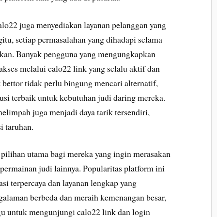
calo22 juga menyediakan layanan pelanggan yang
gitu, setiap permasalahan yang dihadapi selama
saikan. Banyak pengguna yang mengungkapkan
ses melalui calo22 link yang selalu aktif dan
bettor tidak perlu bingung mencari alternatif,
usi terbaik untuk kebutuhan judi daring mereka.
limpah juga menjadi daya tarik tersendiri,
 taruhan.
i pilihan utama bagi mereka yang ingin merasakan
n permainan judi lainnya. Popularitas platform ini
asi terpercaya dan layanan lengkap yang
ngalaman berbeda dan meraih kemenangan besar,
u untuk mengunjungi calo22 link dan login