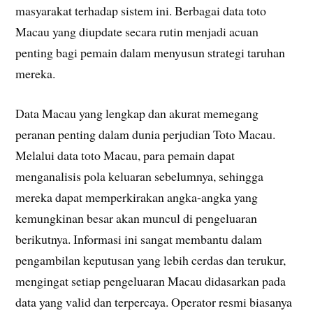
masyarakat terhadap sistem ini. Berbagai data toto
Macau yang diupdate secara rutin menjadi acuan
penting bagi pemain dalam menyusun strategi taruhan
mereka.
Data Macau yang lengkap dan akurat memegang
peranan penting dalam dunia perjudian Toto Macau.
Melalui data toto Macau, para pemain dapat
menganalisis pola keluaran sebelumnya, sehingga
mereka dapat memperkirakan angka-angka yang
kemungkinan besar akan muncul di pengeluaran
berikutnya. Informasi ini sangat membantu dalam
pengambilan keputusan yang lebih cerdas dan terukur,
mengingat setiap pengeluaran Macau didasarkan pada
data yang valid dan terpercaya. Operator resmi biasanya