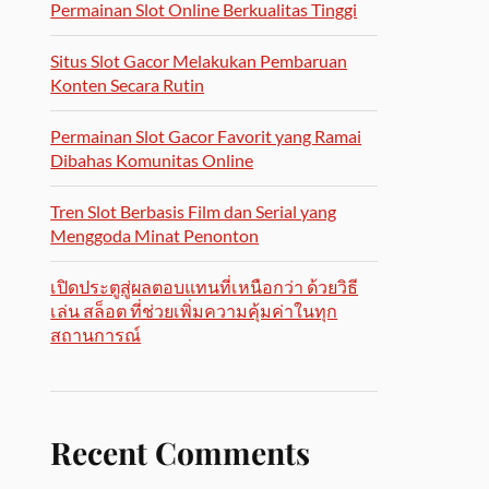
Permainan Slot Online Berkualitas Tinggi
Situs Slot Gacor Melakukan Pembaruan
Konten Secara Rutin
Permainan Slot Gacor Favorit yang Ramai
Dibahas Komunitas Online
Tren Slot Berbasis Film dan Serial yang
Menggoda Minat Penonton
เปิดประตูสู่ผลตอบแทนที่เหนือกว่า ด้วยวิธี
เล่น สล็อต ที่ช่วยเพิ่มความคุ้มค่าในทุก
สถานการณ์
Recent Comments