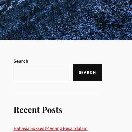
Search
SEARCH
Recent Posts
Rahasia Sukses Menang Besar dalam