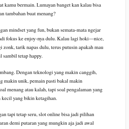
pat kamu bermain. Lumayan banget kan kalau bisa
tan tambahan buat menang?
engan mindset yang fun, bukan semata-mata ngejar
adi fokus ke enjoy-nya dulu. Kalau lagi hoki—nice,
lagi zonk, tarik napas dulu, terus putusin apakah mau
ul sambil tetap happy.
rkembang. Dengan teknologi yang makin canggih,
ang makin unik, pemain pasti bakal makin
oal menang atau kalah, tapi soal pengalaman yang
 kecil yang bikin ketagihan.
an tapi tetap seru, slot online bisa jadi pilihan
taran demi putaran yang mungkin aja jadi awal