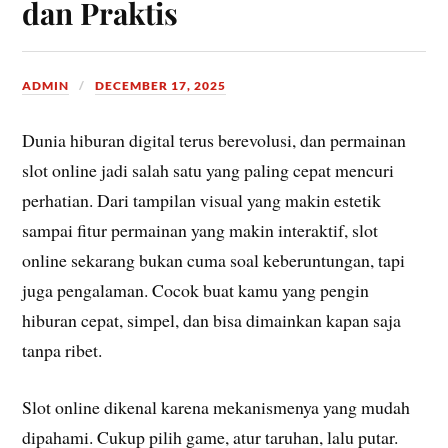
dan Praktis
ADMIN
DECEMBER 17, 2025
Dunia hiburan digital terus berevolusi, dan permainan
slot online jadi salah satu yang paling cepat mencuri
perhatian. Dari tampilan visual yang makin estetik
sampai fitur permainan yang makin interaktif, slot
online sekarang bukan cuma soal keberuntungan, tapi
juga pengalaman. Cocok buat kamu yang pengin
hiburan cepat, simpel, dan bisa dimainkan kapan saja
tanpa ribet.
Slot online dikenal karena mekanismenya yang mudah
dipahami. Cukup pilih game, atur taruhan, lalu putar.