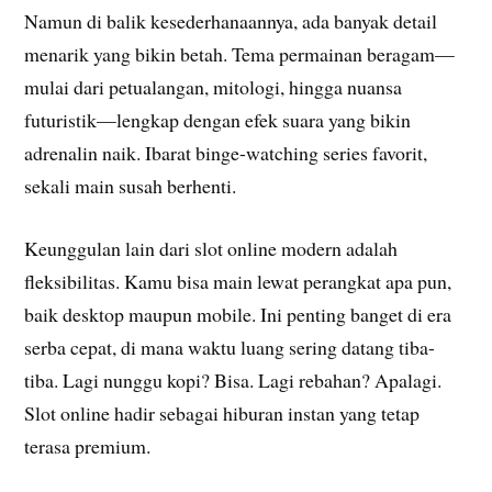
Namun di balik kesederhanaannya, ada banyak detail
menarik yang bikin betah. Tema permainan beragam—
mulai dari petualangan, mitologi, hingga nuansa
futuristik—lengkap dengan efek suara yang bikin
adrenalin naik. Ibarat binge-watching series favorit,
sekali main susah berhenti.
Keunggulan lain dari slot online modern adalah
fleksibilitas. Kamu bisa main lewat perangkat apa pun,
baik desktop maupun mobile. Ini penting banget di era
serba cepat, di mana waktu luang sering datang tiba-
tiba. Lagi nunggu kopi? Bisa. Lagi rebahan? Apalagi.
Slot online hadir sebagai hiburan instan yang tetap
terasa premium.