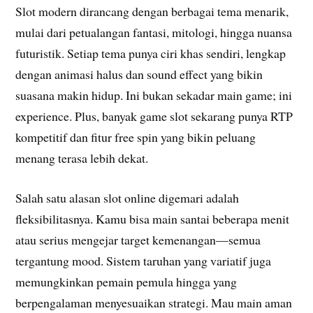
Slot modern dirancang dengan berbagai tema menarik,
mulai dari petualangan fantasi, mitologi, hingga nuansa
futuristik. Setiap tema punya ciri khas sendiri, lengkap
dengan animasi halus dan sound effect yang bikin
suasana makin hidup. Ini bukan sekadar main game; ini
experience. Plus, banyak game slot sekarang punya RTP
kompetitif dan fitur free spin yang bikin peluang
menang terasa lebih dekat.
Salah satu alasan slot online digemari adalah
fleksibilitasnya. Kamu bisa main santai beberapa menit
atau serius mengejar target kemenangan—semua
tergantung mood. Sistem taruhan yang variatif juga
memungkinkan pemain pemula hingga yang
berpengalaman menyesuaikan strategi. Mau main aman