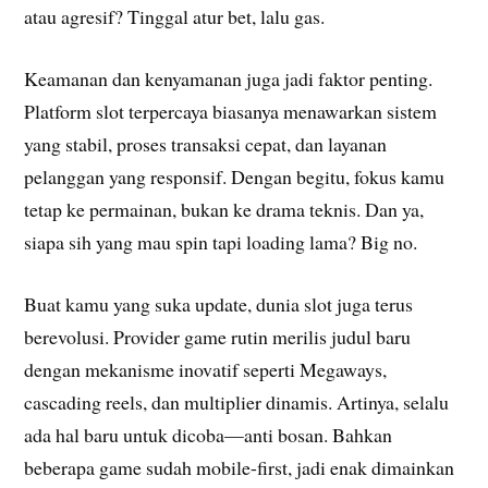
atau agresif? Tinggal atur bet, lalu gas.
Keamanan dan kenyamanan juga jadi faktor penting.
Platform slot terpercaya biasanya menawarkan sistem
yang stabil, proses transaksi cepat, dan layanan
pelanggan yang responsif. Dengan begitu, fokus kamu
tetap ke permainan, bukan ke drama teknis. Dan ya,
siapa sih yang mau spin tapi loading lama? Big no.
Buat kamu yang suka update, dunia slot juga terus
berevolusi. Provider game rutin merilis judul baru
dengan mekanisme inovatif seperti Megaways,
cascading reels, dan multiplier dinamis. Artinya, selalu
ada hal baru untuk dicoba—anti bosan. Bahkan
beberapa game sudah mobile-first, jadi enak dimainkan