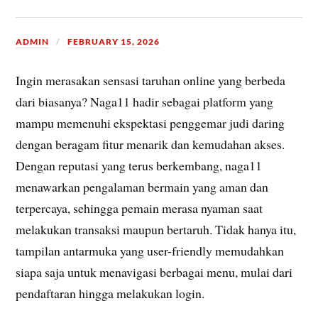
ADMIN
FEBRUARY 15, 2026
Ingin merasakan sensasi taruhan online yang berbeda
dari biasanya? Naga11 hadir sebagai platform yang
mampu memenuhi ekspektasi penggemar judi daring
dengan beragam fitur menarik dan kemudahan akses.
Dengan reputasi yang terus berkembang, naga11
menawarkan pengalaman bermain yang aman dan
terpercaya, sehingga pemain merasa nyaman saat
melakukan transaksi maupun bertaruh. Tidak hanya itu,
tampilan antarmuka yang user-friendly memudahkan
siapa saja untuk menavigasi berbagai menu, mulai dari
pendaftaran hingga melakukan login.