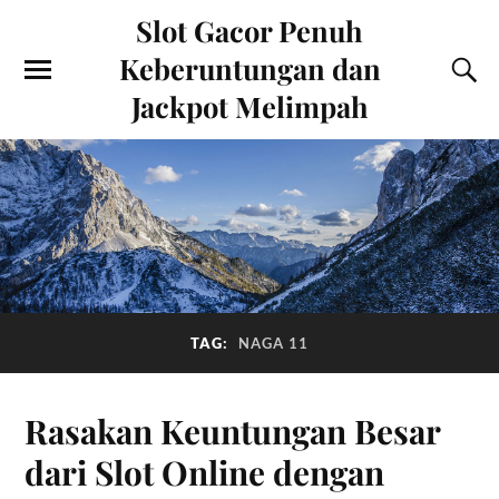
Slot Gacor Penuh
Keberuntungan dan
Jackpot Melimpah
TAG:
NAGA 11
Rasakan Keuntungan Besar
dari Slot Online dengan