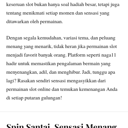
keseruan slot bukan hanya soal hadiah besar, tetapi juga
tentang menikmati setiap momen dan sensasi yang
ditawarkan oleh permainan.
Dengan segala kemudahan, variasi tema, dan peluang
menang yang menarik, tidak heran jika permainan slot
menjadi favorit banyak orang. Platform seperti naga11
hadir untuk memastikan pengalaman bermain yang
menyenangkan, adil, dan menghibur. Jadi, tunggu apa
lagi? Rasakan sendiri sensasi mengasyikkan dari
permainan slot online dan temukan kemenangan Anda
di setiap putaran gulungan!
Spin Santai, Sensasi Menang