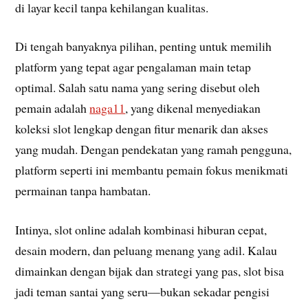
di layar kecil tanpa kehilangan kualitas.
Di tengah banyaknya pilihan, penting untuk memilih
platform yang tepat agar pengalaman main tetap
optimal. Salah satu nama yang sering disebut oleh
pemain adalah
naga11
, yang dikenal menyediakan
koleksi slot lengkap dengan fitur menarik dan akses
yang mudah. Dengan pendekatan yang ramah pengguna,
platform seperti ini membantu pemain fokus menikmati
permainan tanpa hambatan.
Intinya, slot online adalah kombinasi hiburan cepat,
desain modern, dan peluang menang yang adil. Kalau
dimainkan dengan bijak dan strategi yang pas, slot bisa
jadi teman santai yang seru—bukan sekadar pengisi