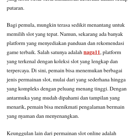
putaran.
Bagi pemula, mungkin terasa sedikit menantang untuk
memilih slot yang tepat. Namun, sekarang ada banyak
platform yang menyediakan panduan dan rekomendasi
naga11
game terbaik. Salah satunya adalah
, platform
yang terkenal dengan koleksi slot yang lengkap dan
terpercaya. Di sini, pemain bisa menemukan berbagai
jenis permainan slot, mulai dari yang sederhana hingga
yang kompleks dengan peluang menang tinggi. Dengan
antarmuka yang mudah dipahami dan tampilan yang
menarik, pemain bisa menikmati pengalaman bermain
yang nyaman dan menyenangkan.
Keunggulan lain dari permainan slot online adalah