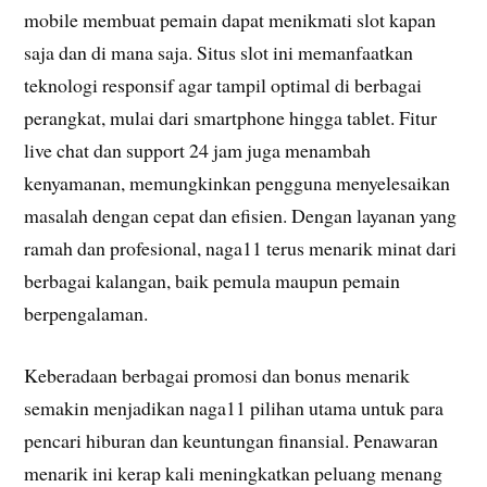
mobile membuat pemain dapat menikmati slot kapan
saja dan di mana saja. Situs slot ini memanfaatkan
teknologi responsif agar tampil optimal di berbagai
perangkat, mulai dari smartphone hingga tablet. Fitur
live chat dan support 24 jam juga menambah
kenyamanan, memungkinkan pengguna menyelesaikan
masalah dengan cepat dan efisien. Dengan layanan yang
ramah dan profesional, naga11 terus menarik minat dari
berbagai kalangan, baik pemula maupun pemain
berpengalaman.
Keberadaan berbagai promosi dan bonus menarik
semakin menjadikan naga11 pilihan utama untuk para
pencari hiburan dan keuntungan finansial. Penawaran
menarik ini kerap kali meningkatkan peluang menang