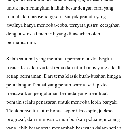
untuk memenangkan hadiah besar dengan cara yang
mudah dan menyenangkan. Banyak pemain yang
awalnya hanya mencoba-coba, ternyata justru ketagihan
dengan sensasi menarik yang ditawarkan oleh
permainan ini.
Salah satu hal yang membuat permainan slot begitu
menarik adalah variasi tema dan fitur bonus yang ada di
setiap permainan. Dari tema klasik buah-buahan hingga
petualangan fantasi yang penuh warna, setiap slot
menawarkan pengalaman berbeda yang membuat
pemain selalu penasaran untuk mencoba lebih banyak.
Tidak hanya itu, fitur bonus seperti free spin, jackpot
progresif, dan mini game memberikan peluang menang
yang lebih besar serta menambah keseruan dalam setiap