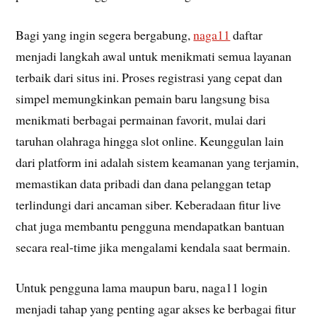
Bagi yang ingin segera bergabung,
naga11
daftar
menjadi langkah awal untuk menikmati semua layanan
terbaik dari situs ini. Proses registrasi yang cepat dan
simpel memungkinkan pemain baru langsung bisa
menikmati berbagai permainan favorit, mulai dari
taruhan olahraga hingga slot online. Keunggulan lain
dari platform ini adalah sistem keamanan yang terjamin,
memastikan data pribadi dan dana pelanggan tetap
terlindungi dari ancaman siber. Keberadaan fitur live
chat juga membantu pengguna mendapatkan bantuan
secara real-time jika mengalami kendala saat bermain.
Untuk pengguna lama maupun baru, naga11 login
menjadi tahap yang penting agar akses ke berbagai fitur