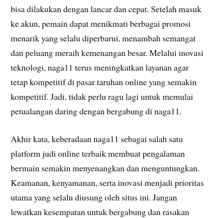
bisa dilakukan dengan lancar dan cepat. Setelah masuk
ke akun, pemain dapat menikmati berbagai promosi
menarik yang selalu diperbarui, menambah semangat
dan peluang meraih kemenangan besar. Melalui inovasi
teknologi, naga11 terus meningkatkan layanan agar
tetap kompetitif di pasar taruhan online yang semakin
kompetitif. Jadi, tidak perlu ragu lagi untuk memulai
petualangan daring dengan bergabung di naga11.
Akhir kata, keberadaan naga11 sebagai salah satu
platform judi online terbaik membuat pengalaman
bermain semakin menyenangkan dan menguntungkan.
Keamanan, kenyamanan, serta inovasi menjadi prioritas
utama yang selalu diusung oleh situs ini. Jangan
lewatkan kesempatan untuk bergabung dan rasakan