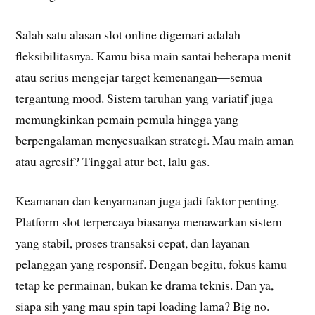
Salah satu alasan slot online digemari adalah
fleksibilitasnya. Kamu bisa main santai beberapa menit
atau serius mengejar target kemenangan—semua
tergantung mood. Sistem taruhan yang variatif juga
memungkinkan pemain pemula hingga yang
berpengalaman menyesuaikan strategi. Mau main aman
atau agresif? Tinggal atur bet, lalu gas.
Keamanan dan kenyamanan juga jadi faktor penting.
Platform slot terpercaya biasanya menawarkan sistem
yang stabil, proses transaksi cepat, dan layanan
pelanggan yang responsif. Dengan begitu, fokus kamu
tetap ke permainan, bukan ke drama teknis. Dan ya,
siapa sih yang mau spin tapi loading lama? Big no.