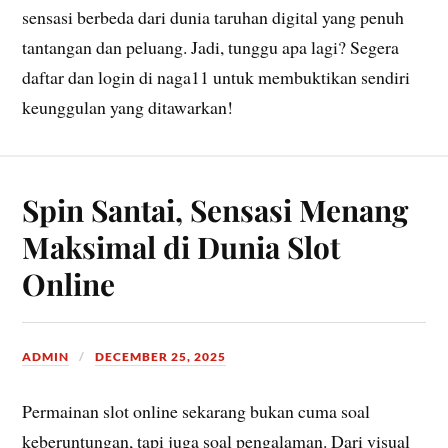
sensasi berbeda dari dunia taruhan digital yang penuh
tantangan dan peluang. Jadi, tunggu apa lagi? Segera
daftar dan login di naga11 untuk membuktikan sendiri
keunggulan yang ditawarkan!
Spin Santai, Sensasi Menang
Maksimal di Dunia Slot
Online
ADMIN
DECEMBER 25, 2025
Permainan slot online sekarang bukan cuma soal
keberuntungan, tapi juga soal pengalaman. Dari visual