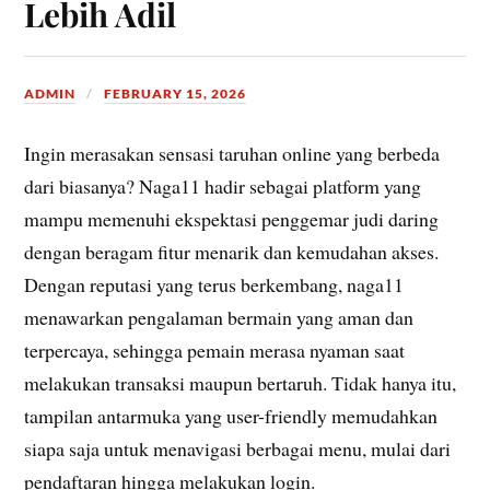
Lebih Adil
ADMIN
FEBRUARY 15, 2026
Ingin merasakan sensasi taruhan online yang berbeda
dari biasanya? Naga11 hadir sebagai platform yang
mampu memenuhi ekspektasi penggemar judi daring
dengan beragam fitur menarik dan kemudahan akses.
Dengan reputasi yang terus berkembang, naga11
menawarkan pengalaman bermain yang aman dan
terpercaya, sehingga pemain merasa nyaman saat
melakukan transaksi maupun bertaruh. Tidak hanya itu,
tampilan antarmuka yang user-friendly memudahkan
siapa saja untuk menavigasi berbagai menu, mulai dari
pendaftaran hingga melakukan login.