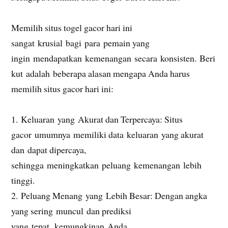
Memilih situs togel gacor hari ini
sangat krusial bagi para pemain yang
ingin mendapatkan kemenangan secara konsisten. Beri
kut adalah beberapa alasan mengapa Anda harus
memilih situs gacor hari ini:
1. Keluaran yang Akurat dan Terpercaya: Situs
gacor umumnya memiliki data keluaran yang akurat
dan dapat dipercaya,
sehingga meningkatkan peluang kemenangan lebih
tinggi.
2. Peluang Menang yang Lebih Besar: Dengan angka
yang sering muncul dan prediksi
yang tepat, kemungkinan Anda