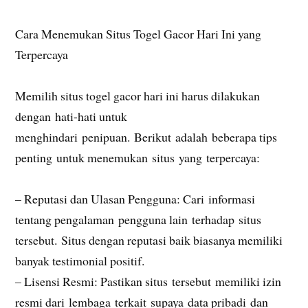
Cara Menemukan Situs Togel Gacor Hari Ini yang
Terpercaya
Memilih situs togel gacor hari ini harus dilakukan
dengan hati-hati untuk
menghindari penipuan. Berikut adalah beberapa tips
penting untuk menemukan situs yang terpercaya:
– Reputasi dan Ulasan Pengguna: Cari informasi
tentang pengalaman pengguna lain terhadap situs
tersebut. Situs dengan reputasi baik biasanya memiliki
banyak testimonial positif.
– Lisensi Resmi: Pastikan situs tersebut memiliki izin
resmi dari lembaga terkait supaya data pribadi dan