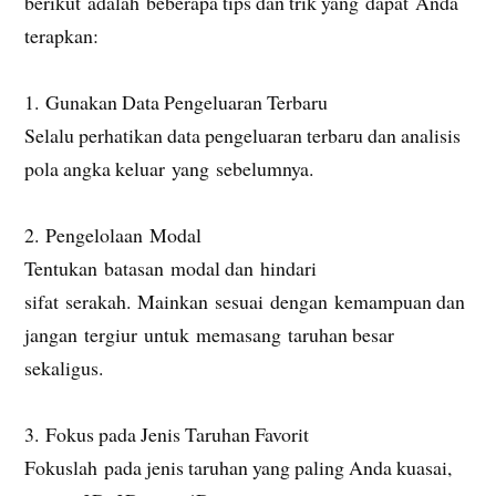
berikut adalah beberapa tips dan trik yang dapat Anda
terapkan:
1. Gunakan Data Pengeluaran Terbaru
Selalu perhatikan data pengeluaran terbaru dan analisis
pola angka keluar yang sebelumnya.
2. Pengelolaan Modal
Tentukan batasan modal dan hindari
sifat serakah. Mainkan sesuai dengan kemampuan dan
jangan tergiur untuk memasang taruhan besar
sekaligus.
3. Fokus pada Jenis Taruhan Favorit
Fokuslah pada jenis taruhan yang paling Anda kuasai,