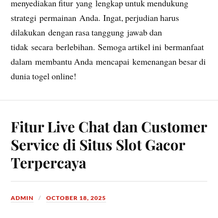
menyediakan fitur yang lengkap untuk mendukung
strategi permainan Anda. Ingat, perjudian harus
dilakukan dengan rasa tanggung jawab dan
tidak secara berlebihan. Semoga artikel ini bermanfaat
dalam membantu Anda mencapai kemenangan besar di
dunia togel online!
Fitur Live Chat dan Customer
Service di Situs Slot Gacor
Terpercaya
ADMIN
OCTOBER 18, 2025