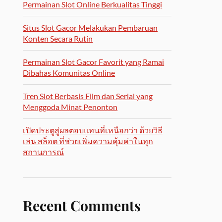
Permainan Slot Online Berkualitas Tinggi
Situs Slot Gacor Melakukan Pembaruan
Konten Secara Rutin
Permainan Slot Gacor Favorit yang Ramai
Dibahas Komunitas Online
Tren Slot Berbasis Film dan Serial yang
Menggoda Minat Penonton
เปิดประตูสู่ผลตอบแทนที่เหนือกว่า ด้วยวิธี
เล่น สล็อต ที่ช่วยเพิ่มความคุ้มค่าในทุก
สถานการณ์
Recent Comments