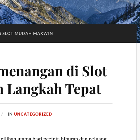
S SLOT MUDAH MAXWIN
enangan di Slot
n Langkah Tepat
IN
UNCATEGORIZED
 pilihan utama bagi pecinta hiburan dan peluang