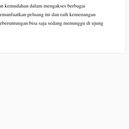
an kemudahan dalam mengakses berbagai
memanfaatkan peluang ini dan raih kemenangan
a keberuntungan bisa saja sedang menunggu di ujung