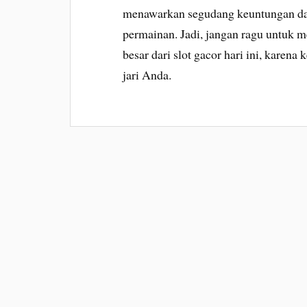
menawarkan segudang keuntungan d
permainan. Jadi, jangan ragu untuk 
besar dari slot gacor hari ini, karen
jari Anda.