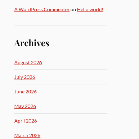
A WordPress Commenter
on
Hello world!
Archives
August 2026
July 2026
June 2026
May 2026
April 2026
March 2026