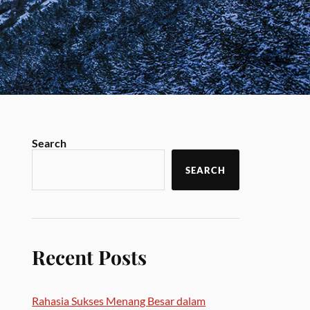
Search
SEARCH
Recent Posts
Rahasia Sukses Menang Besar dalam