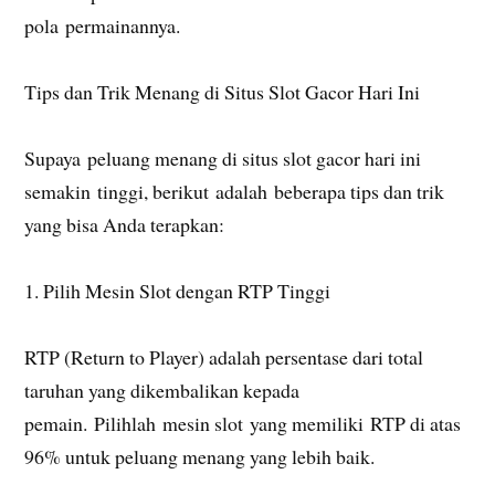
pola permainannya.
Tips dan Trik Menang di Situs Slot Gacor Hari Ini
Supaya peluang menang di situs slot gacor hari ini
semakin tinggi, berikut adalah beberapa tips dan trik
yang bisa Anda terapkan:
1. Pilih Mesin Slot dengan RTP Tinggi
RTP (Return to Player) adalah persentase dari total
taruhan yang dikembalikan kepada
pemain. Pilihlah mesin slot yang memiliki RTP di atas
96% untuk peluang menang yang lebih baik.