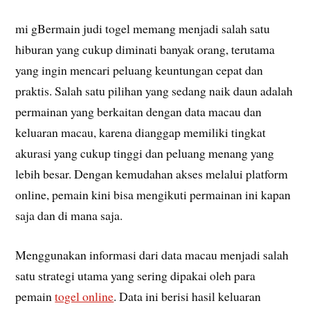
mi gBermain judi togel memang menjadi salah satu
hiburan yang cukup diminati banyak orang, terutama
yang ingin mencari peluang keuntungan cepat dan
praktis. Salah satu pilihan yang sedang naik daun adalah
permainan yang berkaitan dengan data macau dan
keluaran macau, karena dianggap memiliki tingkat
akurasi yang cukup tinggi dan peluang menang yang
lebih besar. Dengan kemudahan akses melalui platform
online, pemain kini bisa mengikuti permainan ini kapan
saja dan di mana saja.
Menggunakan informasi dari data macau menjadi salah
satu strategi utama yang sering dipakai oleh para
pemain
togel online
. Data ini berisi hasil keluaran