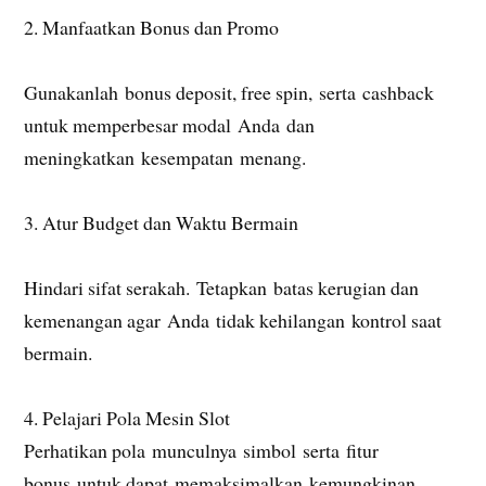
2. Manfaatkan Bonus dan Promo
Gunakanlah bonus deposit, free spin, serta cashback
untuk memperbesar modal Anda dan
meningkatkan kesempatan menang.
3. Atur Budget dan Waktu Bermain
Hindari sifat serakah. Tetapkan batas kerugian dan
kemenangan agar Anda tidak kehilangan kontrol saat
bermain.
4. Pelajari Pola Mesin Slot
Perhatikan pola munculnya simbol serta fitur
bonus untuk dapat memaksimalkan kemungkinan