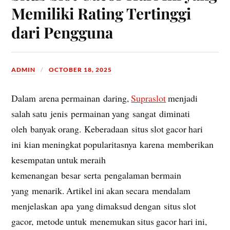
Memiliki Rating Tertinggi
dari Pengguna
ADMIN
OCTOBER 18, 2025
Dalam arena permainan daring,
Supraslot
menjadi
salah satu jenis permainan yang sangat diminati
oleh banyak orang. Keberadaan situs slot gacor hari
ini kian meningkat popularitasnya karena memberikan
kesempatan untuk meraih
kemenangan besar serta pengalaman bermain
yang menarik. Artikel ini akan secara mendalam
menjelaskan apa yang dimaksud dengan situs slot
gacor, metode untuk menemukan situs gacor hari ini,