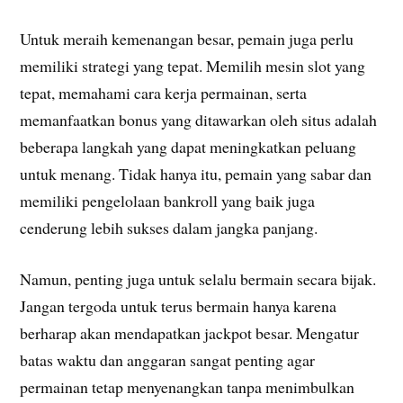
Untuk meraih kemenangan besar, pemain juga perlu
memiliki strategi yang tepat. Memilih mesin slot yang
tepat, memahami cara kerja permainan, serta
memanfaatkan bonus yang ditawarkan oleh situs adalah
beberapa langkah yang dapat meningkatkan peluang
untuk menang. Tidak hanya itu, pemain yang sabar dan
memiliki pengelolaan bankroll yang baik juga
cenderung lebih sukses dalam jangka panjang.
Namun, penting juga untuk selalu bermain secara bijak.
Jangan tergoda untuk terus bermain hanya karena
berharap akan mendapatkan jackpot besar. Mengatur
batas waktu dan anggaran sangat penting agar
permainan tetap menyenangkan tanpa menimbulkan