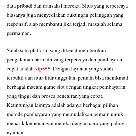
data pribadi dan transaksi mereka. Situs yang terpercaya
biasanya juga menyediakan dukungan pelanggan yang
responsif, siap membantu jika terjadi masalah selama
permainan.
Salah satu platform yang dikenal memberikan
pengalaman bermain yang terpercaya dan pembayaran
vip555
cepat adalah
. Dengan layanan yang sudah
terbukti dan fitur-fitur unggulan, pemain bisa menikmati
berbagai macam game slot dengan tingkat pembayaran
yang tinggi dan proses pencairan yang cepat.
Keuntungan lainnya adalah adanya berbagai pilihan
metode pembayaran yang memudahkan pemain untuk
menarik kemenangan mereka dengan cara yang paling
nyaman.