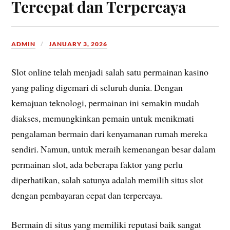
Tercepat dan Terpercaya
ADMIN
JANUARY 3, 2026
Slot online telah menjadi salah satu permainan kasino
yang paling digemari di seluruh dunia. Dengan
kemajuan teknologi, permainan ini semakin mudah
diakses, memungkinkan pemain untuk menikmati
pengalaman bermain dari kenyamanan rumah mereka
sendiri. Namun, untuk meraih kemenangan besar dalam
permainan slot, ada beberapa faktor yang perlu
diperhatikan, salah satunya adalah memilih situs slot
dengan pembayaran cepat dan terpercaya.
Bermain di situs yang memiliki reputasi baik sangat