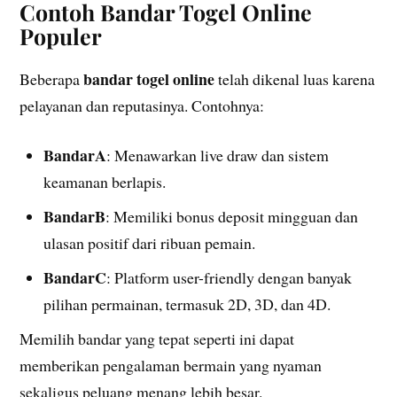
Contoh Bandar Togel Online
Populer
bandar togel online
Beberapa
telah dikenal luas karena
pelayanan dan reputasinya. Contohnya:
BandarA
: Menawarkan live draw dan sistem
keamanan berlapis.
BandarB
: Memiliki bonus deposit mingguan dan
ulasan positif dari ribuan pemain.
BandarC
: Platform user-friendly dengan banyak
pilihan permainan, termasuk 2D, 3D, dan 4D.
Memilih bandar yang tepat seperti ini dapat
memberikan pengalaman bermain yang nyaman
sekaligus peluang menang lebih besar.