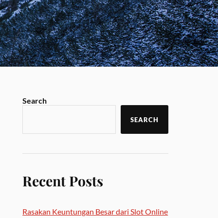
Search
SEARCH
Recent Posts
Rasakan Keuntungan Besar dari Slot Online