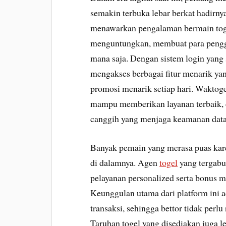
semakin terbuka lebar berkat hadirnya
menawarkan pengalaman bermain toge
menguntungkan, membuat para pengge
mana saja. Dengan sistem login yang 
mengakses berbagai fitur menarik yan
promosi menarik setiap hari. Waktoge
mampu memberikan layanan terbaik, d
canggih yang menjaga keamanan dat
Banyak pemain yang merasa puas kare
di dalamnya. Agen
togel
yang tergab
pelayanan personalized serta bonus me
Keunggulan utama dari platform ini a
transaksi, sehingga bettor tidak perl
Taruhan togel yang disediakan juga l