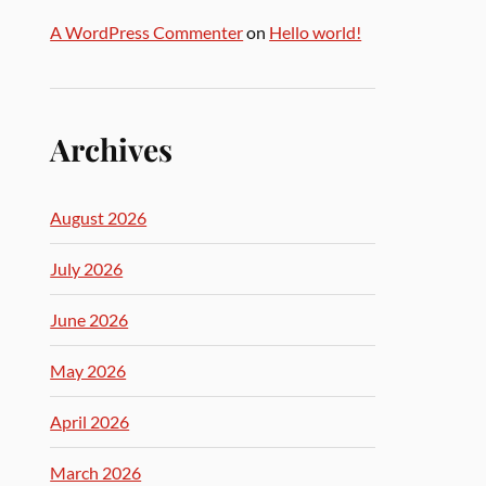
A WordPress Commenter
on
Hello world!
Archives
August 2026
July 2026
June 2026
May 2026
April 2026
March 2026