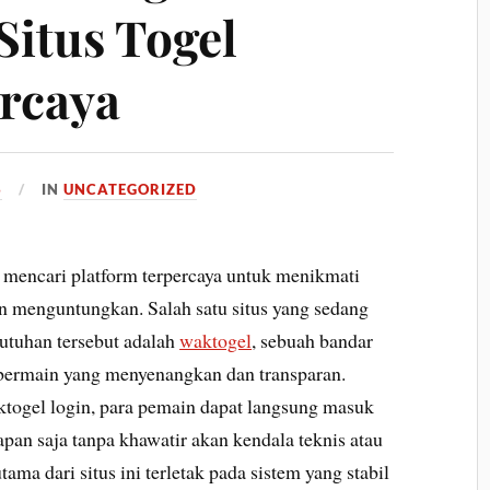
Situs Togel
rcaya
6
IN
UNCATEGORIZED
s mencari platform terpercaya untuk menikmati
n menguntungkan. Salah satu situs yang sedang
tuhan tersebut adalah
waktogel
, sebuah bandar
ermain yang menyenangkan dan transparan.
togel login, para pemain dapat langsung masuk
pan saja tanpa khawatir akan kendala teknis atau
ma dari situs ini terletak pada sistem yang stabil