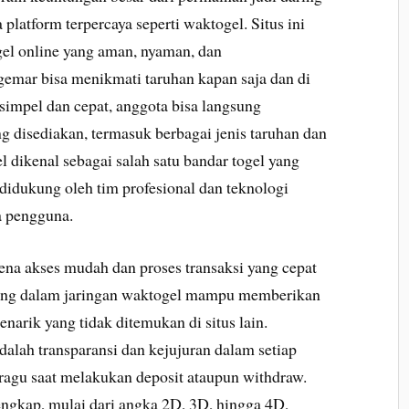
 platform terpercaya seperti waktogel. Situs ini
l online yang aman, nyaman, dan
mar bisa menikmati taruhan kapan saja dan di
simpel dan cepat, anggota bisa langsung
g disediakan, termasuk berbagai jenis taruhan dan
l dikenal sebagai salah satu bandar togel yang
idukung oleh tim profesional dan teknologi
a pengguna.
na akses mudah dan proses transaksi yang cepat
ung dalam jaringan waktogel mampu memberikan
narik yang tidak ditemukan di situs lain.
dalah transparansi dan kejujuran dalam setiap
u ragu saat melakukan deposit ataupun withdraw.
engkap, mulai dari angka 2D, 3D, hingga 4D,