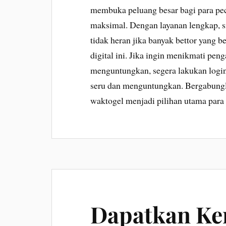
membuka peluang besar bagi para pe
maksimal. Dengan layanan lengkap, s
tidak heran jika banyak bettor yang b
digital ini. Jika ingin menikmati pe
menguntungkan, segera lakukan login 
seru dan menguntungkan. Bergabungl
waktogel menjadi pilihan utama para 
Dapatkan Ke