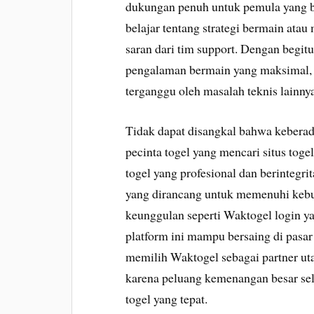
dukungan penuh untuk pemula yang b
belajar tentang strategi bermain ata
saran dari tim support. Dengan begi
pengalaman bermain yang maksimal, t
terganggu oleh masalah teknis lainnya
Tidak dapat disangkal bahwa kebera
pecinta togel yang mencari situs tog
togel yang profesional dan berintegr
yang dirancang untuk memenuhi kebut
keunggulan seperti Waktogel login y
platform ini mampu bersaing di pasar 
memilih Waktogel sebagai partner ut
karena peluang kemenangan besar sela
togel yang tepat.