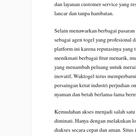
dan layanan customer service yang res
lancar dan tanpa hambatan.
Selain menawarkan berbagai pasaran 
sebagai agen togel yang profesional 
platform ini karena reputasinya yang 
menikmati berbagai fitur menarik, mu
yang menambah peluang untuk meraih
inovatif, Waktogel terus memperbarui
persaingan ketat industri perjudian o
nyaman dan betah berlama-lama berma
Kemudahan akses menjadi salah satu
diminati. Hanya dengan melakukan log
diakses secara cepat dan aman. Situs