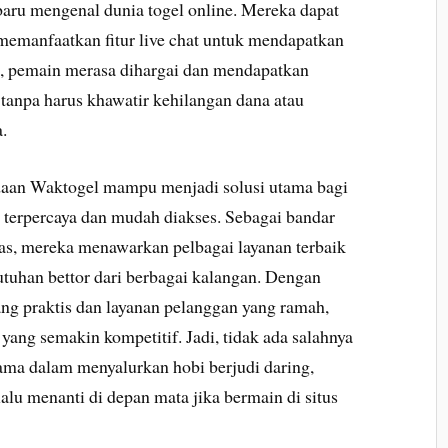
aru mengenal dunia togel online. Mereka dapat
u memanfaatkan fitur live chat untuk mendapatkan
tu, pemain merasa dihargai dan mendapatkan
anpa harus khawatir kehilangan dana atau
.
daan Waktogel mampu menjadi solusi utama bagi
el terpercaya dan mudah diakses. Sebagai bandar
itas, mereka menawarkan pelbagai layanan terbaik
uhan bettor dari berbagai kalangan. Dengan
ang praktis dan layanan pelanggan yang ramah,
yang semakin kompetitif. Jadi, tidak ada salahnya
ama dalam menyalurkan hobi berjudi daring,
lu menanti di depan mata jika bermain di situs