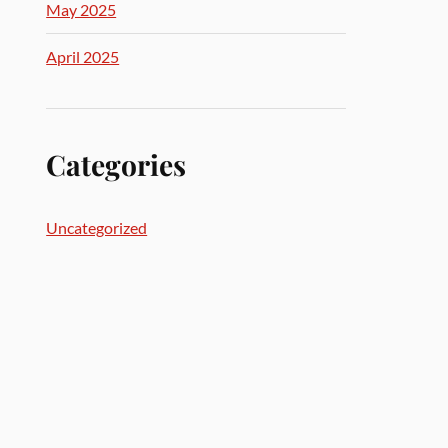
May 2025
April 2025
Categories
Uncategorized