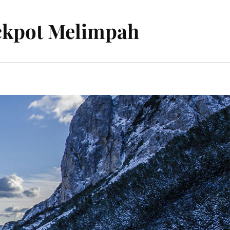
ckpot Melimpah