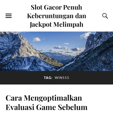
Slot Gacor Penuh
Keberuntungan dan
Jackpot Melimpah
TAG:
WIN555
Cara Mengoptimalkan
Evaluasi Game Sebelum