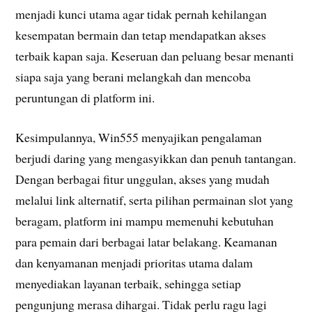
menjadi kunci utama agar tidak pernah kehilangan
kesempatan bermain dan tetap mendapatkan akses
terbaik kapan saja. Keseruan dan peluang besar menanti
siapa saja yang berani melangkah dan mencoba
peruntungan di platform ini.
Kesimpulannya, Win555 menyajikan pengalaman
berjudi daring yang mengasyikkan dan penuh tantangan.
Dengan berbagai fitur unggulan, akses yang mudah
melalui link alternatif, serta pilihan permainan slot yang
beragam, platform ini mampu memenuhi kebutuhan
para pemain dari berbagai latar belakang. Keamanan
dan kenyamanan menjadi prioritas utama dalam
menyediakan layanan terbaik, sehingga setiap
pengunjung merasa dihargai. Tidak perlu ragu lagi