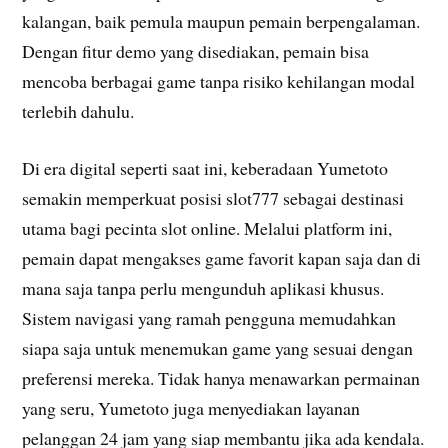
kalangan, baik pemula maupun pemain berpengalaman.
Dengan fitur demo yang disediakan, pemain bisa
mencoba berbagai game tanpa risiko kehilangan modal
terlebih dahulu.
Di era digital seperti saat ini, keberadaan Yumetoto
semakin memperkuat posisi slot777 sebagai destinasi
utama bagi pecinta slot online. Melalui platform ini,
pemain dapat mengakses game favorit kapan saja dan di
mana saja tanpa perlu mengunduh aplikasi khusus.
Sistem navigasi yang ramah pengguna memudahkan
siapa saja untuk menemukan game yang sesuai dengan
preferensi mereka. Tidak hanya menawarkan permainan
yang seru, Yumetoto juga menyediakan layanan
pelanggan 24 jam yang siap membantu jika ada kendala.