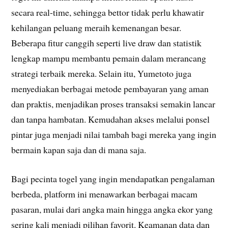
secara real-time, sehingga bettor tidak perlu khawatir
kehilangan peluang meraih kemenangan besar.
Beberapa fitur canggih seperti live draw dan statistik
lengkap mampu membantu pemain dalam merancang
strategi terbaik mereka. Selain itu, Yumetoto juga
menyediakan berbagai metode pembayaran yang aman
dan praktis, menjadikan proses transaksi semakin lancar
dan tanpa hambatan. Kemudahan akses melalui ponsel
pintar juga menjadi nilai tambah bagi mereka yang ingin
bermain kapan saja dan di mana saja.
Bagi pecinta togel yang ingin mendapatkan pengalaman
berbeda, platform ini menawarkan berbagai macam
pasaran, mulai dari angka main hingga angka ekor yang
sering kali menjadi pilihan favorit. Keamanan data dan