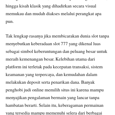
hingga kisah klasik yang dihadirkan secara visual
memukau dan mudah diakses melalui perangkat apa
pun.
Tak lengkap rasanya jika membicarakan dunia slot tanpa
menyebutkan keberadaan slot 777 yang dikenal luas
sebagai simbol keberuntungan dan peluang besar untuk
meraih kemenangan besar. Kelebihan utama dari
platform ini terletak pada kecepatan transaksi, sistem
keamanan yang terpercaya, dan kemudahan dalam
melakukan deposit serta penarikan dana. Banyak
penghobi judi online memilih situs ini karena mampu
menyajikan pengalaman bermain yang lancar tanpa
hambatan berarti. Selain itu, keberagaman permainan
yang tersedia mampu memenuhi selera dari berbagai