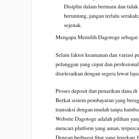
Disiplin dalam bermain dan tidak
beruntung, jangan terlalu serakah;
sejenak.
Mengapa Memilih Dagotoge sebagai 
Selain faktor keamanan dan variasi 
pelanggan yang cepat dan profesional
diselesaikan dengan segera lewat laya
Proses deposit dan penarikan dana di 
Berkat sistem pembayaran yang berag
transaksi dengan mudah tanpa hamba
Website Dagotoge adalah pilihan yang
mencari platform yang aman, terperc
Dengan berbagai fitur yang lengkap, 