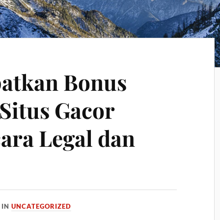
atkan Bonus
Situs Gacor
ara Legal dan
IN
UNCATEGORIZED