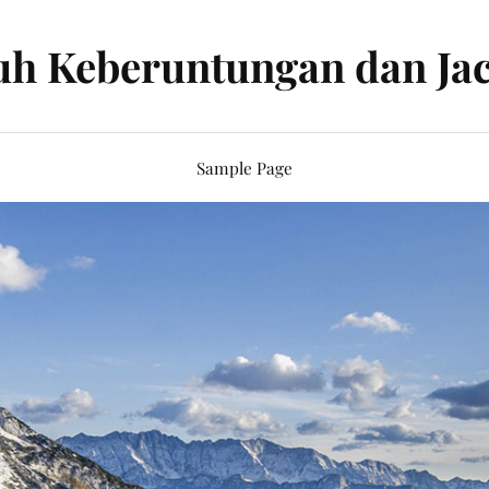
nuh Keberuntungan dan Ja
Sample Page