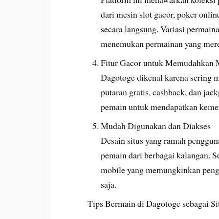
dari mesin slot gacor, poker onli
secara langsung. Variasi permain
menemukan permainan yang mere
Fitur Gacor untuk Memudahkan
Dagotoge dikenal karena sering m
putaran gratis, cashback, dan jack
pemain untuk mendapatkan kemen
Mudah Digunakan dan Diakses
Desain situs yang ramah penggun
pemain dari berbagai kalangan. S
mobile yang memungkinkan pengg
saja.
Tips Bermain di Dagotoge sebagai Si