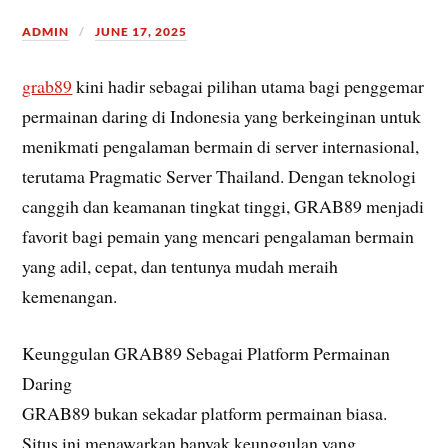
ADMIN
JUNE 17, 2025
grab89
kini hadir sebagai pilihan utama bagi penggemar
permainan daring di Indonesia yang berkeinginan untuk
menikmati pengalaman bermain di server internasional,
terutama Pragmatic Server Thailand. Dengan teknologi
canggih dan keamanan tingkat tinggi, GRAB89 menjadi
favorit bagi pemain yang mencari pengalaman bermain
yang adil, cepat, dan tentunya mudah meraih
kemenangan.
Keunggulan GRAB89 Sebagai Platform Permainan
Daring
GRAB89 bukan sekadar platform permainan biasa.
Situs ini menawarkan banyak keunggulan yang