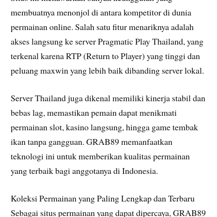
membuatnya menonjol di antara kompetitor di dunia
permainan online. Salah satu fitur menariknya adalah
akses langsung ke server Pragmatic Play Thailand, yang
terkenal karena RTP (Return to Player) yang tinggi dan
peluang maxwin yang lebih baik dibanding server lokal.
Server Thailand juga dikenal memiliki kinerja stabil dan
bebas lag, memastikan pemain dapat menikmati
permainan slot, kasino langsung, hingga game tembak
ikan tanpa gangguan. GRAB89 memanfaatkan
teknologi ini untuk memberikan kualitas permainan
yang terbaik bagi anggotanya di Indonesia.
Koleksi Permainan yang Paling Lengkap dan Terbaru
Sebagai situs permainan yang dapat dipercaya, GRAB89