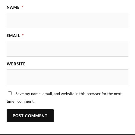
NAME
*
EMAIL
*
WEBSITE
Save my name, email, and website in this browser for the next
time I comment.