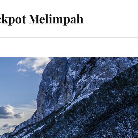
ckpot Melimpah