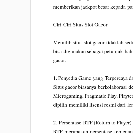
memberikan jackpot besar kepada pa
Ciri-Ciri Situs Slot Gacor
Memilih situs slot gacor tidaklah sed
bisa digunakan sebagai petunjuk bahw
gacor:
1. Penyedia Game yang Terpercaya d
Situs gacor biasanya berkolaborasi d
Microgaming, Pragmatic Play, Playtech
dipilih memiliki lisensi resmi dari l
2. Persentase RTP (Return to Player)
RTP merupakan persentase kemenang