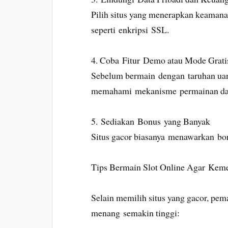
Pilih situs yang menerapkan keamanan
seperti enkripsi SSL.
4. Coba Fitur Demo atau Mode Grati
Sebelum bermain dengan taruhan uan
memahami mekanisme permainan dan
5. Sediakan Bonus yang Banyak
Situs gacor biasanya menawarkan bon
Tips Bermain Slot Online Agar Ke
Selain memilih situs yang gacor, pem
menang semakin tinggi: