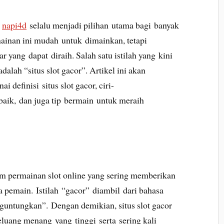
n
napi4d
selalu menjadi pilihan utama bagi banyak
ainan ini mudah untuk dimainkan, tetapi
 yang dapat diraih. Salah satu istilah yang kini
alah “situs slot gacor”. Artikel ini akan
definisi situs slot gacor, ciri-
aik, dan juga tip bermain untuk meraih
rm permainan slot online yang sering memberikan
 pemain. Istilah “gacor” diambil dari bahasa
nguntungkan”. Dengan demikian, situs slot gacor
luang menang yang tinggi serta sering kali