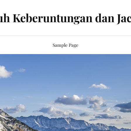
nuh Keberuntungan dan Ja
Sample Page