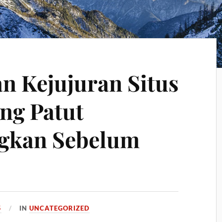
n Kejujuran Situs
ang Patut
gkan Sebelum
5
IN
UNCATEGORIZED