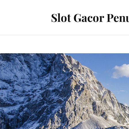
Slot Gacor Pe