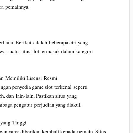
ra pemainnya.
erhana. Berikut adalah beberapa ciri yang
a suatu situs slot termasuk dalam kategori
an Memiliki Lisensi Resmi
engan penyedia game slot terkenal seperti
, dan lain-lain. Pastikan situs yang
embaga pengatur perjudian yang diakui.
 yang Tinggi
an yang diberikan kembali kepada pemain. Situs