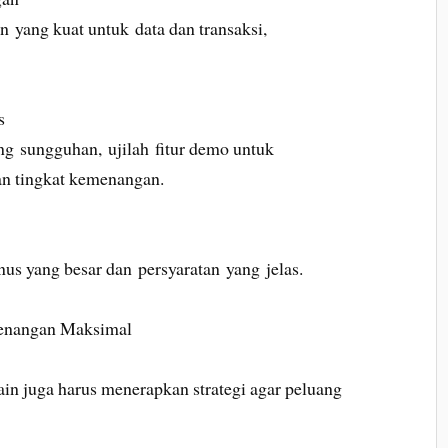
 yang kuat untuk data dan transaksi,
s
g sungguhan, ujilah fitur demo untuk
 tingkat kemenangan.
us yang besar dan persyaratan yang jelas.
menangan Maksimal
ain juga harus menerapkan strategi agar peluang