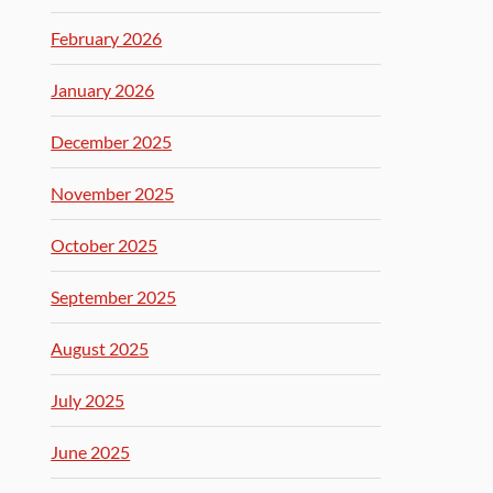
February 2026
January 2026
December 2025
November 2025
October 2025
September 2025
August 2025
July 2025
June 2025