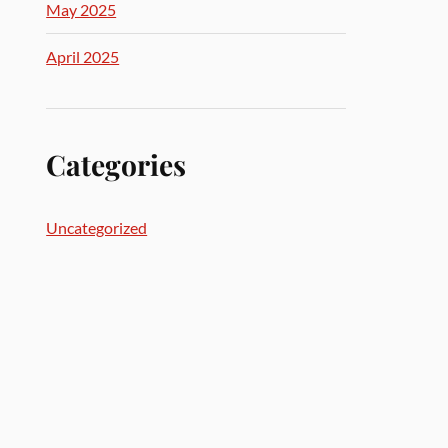
May 2025
April 2025
Categories
Uncategorized