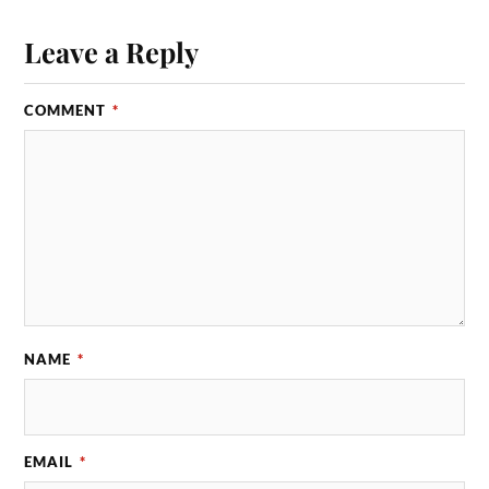
Leave a Reply
COMMENT
*
NAME
*
EMAIL
*