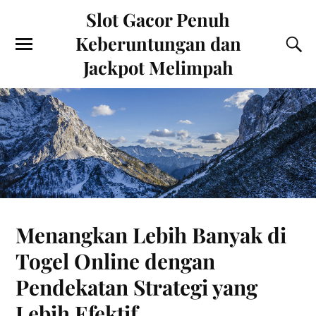
Slot Gacor Penuh
Keberuntungan dan
Jackpot Melimpah
Menangkan Lebih Banyak di
Togel Online dengan
Pendekatan Strategi yang
Lebih Efektif