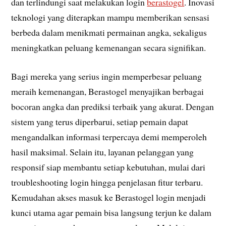
dan terlindungi saat melakukan login
berastogel
. Inovasi
teknologi yang diterapkan mampu memberikan sensasi
berbeda dalam menikmati permainan angka, sekaligus
meningkatkan peluang kemenangan secara signifikan.
Bagi mereka yang serius ingin memperbesar peluang
meraih kemenangan, Berastogel menyajikan berbagai
bocoran angka dan prediksi terbaik yang akurat. Dengan
sistem yang terus diperbarui, setiap pemain dapat
mengandalkan informasi terpercaya demi memperoleh
hasil maksimal. Selain itu, layanan pelanggan yang
responsif siap membantu setiap kebutuhan, mulai dari
troubleshooting login hingga penjelasan fitur terbaru.
Kemudahan akses masuk ke Berastogel login menjadi
kunci utama agar pemain bisa langsung terjun ke dalam