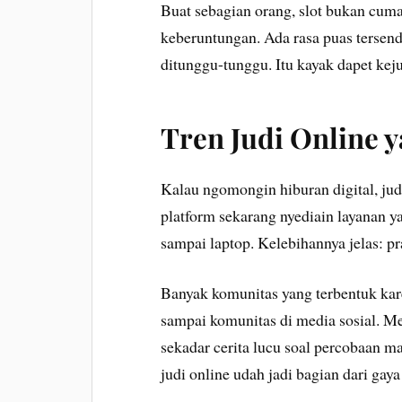
Buat sebagian orang, slot bukan cuma 
keberuntungan. Ada rasa puas tersend
ditunggu-tunggu. Itu kayak dapet kej
Tren Judi Online 
Kalau ngomongin hiburan digital, jud
platform sekarang nyediain layanan 
sampai laptop. Kelebihannya jelas: pra
Banyak komunitas yang terbentuk karen
sampai komunitas di media sosial. Me
sekadar cerita lucu soal percobaan mai
judi online udah jadi bagian dari gay