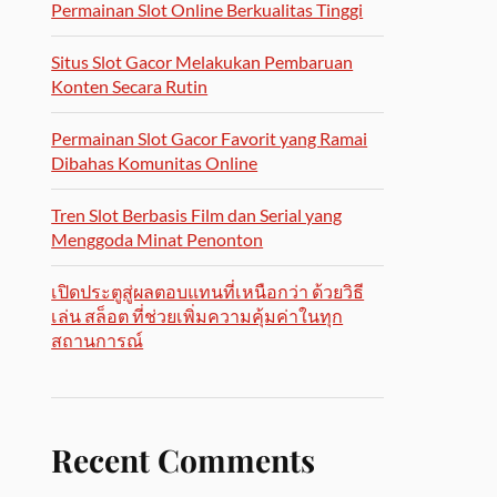
Permainan Slot Online Berkualitas Tinggi
Situs Slot Gacor Melakukan Pembaruan
Konten Secara Rutin
Permainan Slot Gacor Favorit yang Ramai
Dibahas Komunitas Online
Tren Slot Berbasis Film dan Serial yang
Menggoda Minat Penonton
เปิดประตูสู่ผลตอบแทนที่เหนือกว่า ด้วยวิธี
เล่น สล็อต ที่ช่วยเพิ่มความคุ้มค่าในทุก
สถานการณ์
Recent Comments