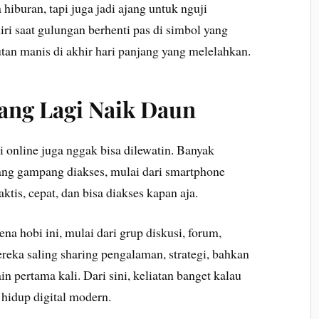
hiburan, tapi juga jadi ajang untuk nguji
iri saat gulungan berhenti pas di simbol yang
utan manis di akhir hari panjang yang melelahkan.
yang Lagi Naik Daun
i online juga nggak bisa dilewatin. Banyak
yang gampang diakses, mulai dari smartphone
ktis, cepat, dan bisa diakses kapan aja.
a hobi ini, mulai dari grup diskusi, forum,
reka saling sharing pengalaman, strategi, bahkan
n pertama kali. Dari sini, keliatan banget kalau
a hidup digital modern.