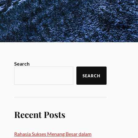
Search
SEARCH
Recent Posts
Rahasia Sukses Menang Besar dalam