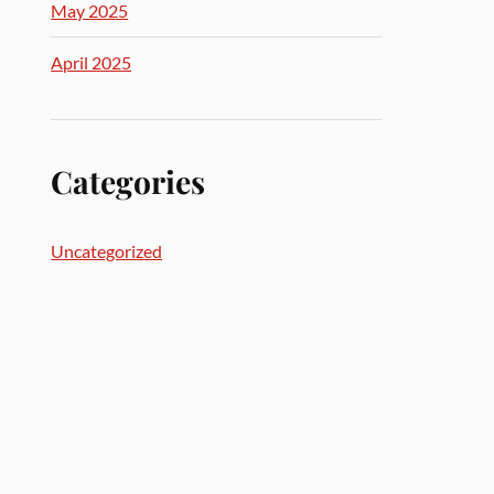
May 2025
April 2025
Categories
Uncategorized