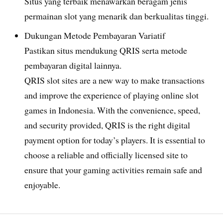
Situs yang terbaik menawarkan beragam jenis
permainan slot yang menarik dan berkualitas tinggi.
Dukungan Metode Pembayaran Variatif
Pastikan situs mendukung QRIS serta metode
pembayaran digital lainnya.
QRIS slot sites are a new way to make transactions
and improve the experience of playing online slot
games in Indonesia. With the convenience, speed,
and security provided, QRIS is the right digital
payment option for today’s players. It is essential to
choose a reliable and officially licensed site to
ensure that your gaming activities remain safe and
enjoyable.