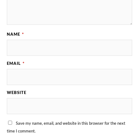
NAME
*
EMAIL
*
WEBSITE
Save my name, email, and website in this browser for the next
time I comment.