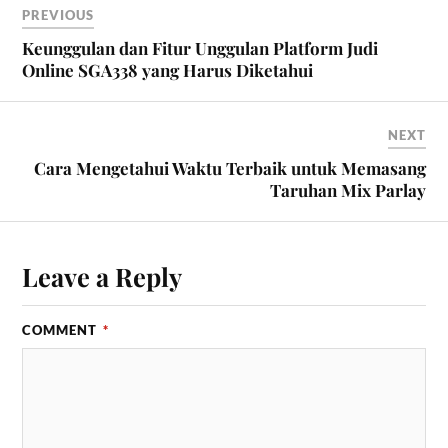
PREVIOUS
Keunggulan dan Fitur Unggulan Platform Judi
Online SGA338 yang Harus Diketahui
NEXT
Cara Mengetahui Waktu Terbaik untuk Memasang
Taruhan Mix Parlay
Leave a Reply
COMMENT
*