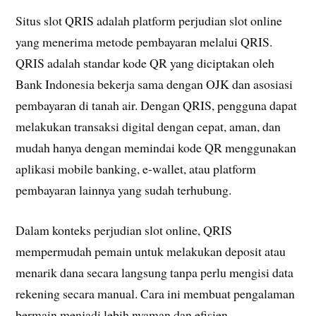
Situs slot QRIS adalah platform perjudian slot online
yang menerima metode pembayaran melalui QRIS.
QRIS adalah standar kode QR yang diciptakan oleh
Bank Indonesia bekerja sama dengan OJK dan asosiasi
pembayaran di tanah air. Dengan QRIS, pengguna dapat
melakukan transaksi digital dengan cepat, aman, dan
mudah hanya dengan memindai kode QR menggunakan
aplikasi mobile banking, e-wallet, atau platform
pembayaran lainnya yang sudah terhubung.
Dalam konteks perjudian slot online, QRIS
mempermudah pemain untuk melakukan deposit atau
menarik dana secara langsung tanpa perlu mengisi data
rekening secara manual. Cara ini membuat pengalaman
bermain menjadi lebih nyaman dan efisien.