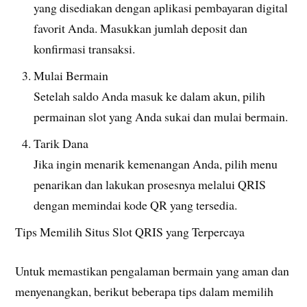
yang disediakan dengan aplikasi pembayaran digital
favorit Anda. Masukkan jumlah deposit dan
konfirmasi transaksi.
Mulai Bermain
Setelah saldo Anda masuk ke dalam akun, pilih
permainan slot yang Anda sukai dan mulai bermain.
Tarik Dana
Jika ingin menarik kemenangan Anda, pilih menu
penarikan dan lakukan prosesnya melalui QRIS
dengan memindai kode QR yang tersedia.
Tips Memilih Situs Slot QRIS yang Terpercaya
Untuk memastikan pengalaman bermain yang aman dan
menyenangkan, berikut beberapa tips dalam memilih