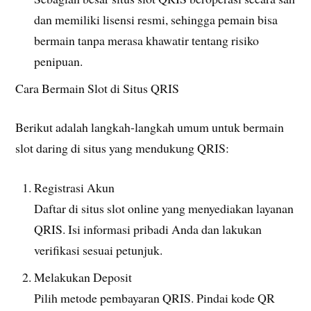
dan memiliki lisensi resmi, sehingga pemain bisa
bermain tanpa merasa khawatir tentang risiko
penipuan.
Cara Bermain Slot di Situs QRIS
Berikut adalah langkah-langkah umum untuk bermain
slot daring di situs yang mendukung QRIS:
Registrasi Akun
Daftar di situs slot online yang menyediakan layanan
QRIS. Isi informasi pribadi Anda dan lakukan
verifikasi sesuai petunjuk.
Melakukan Deposit
Pilih metode pembayaran QRIS. Pindai kode QR