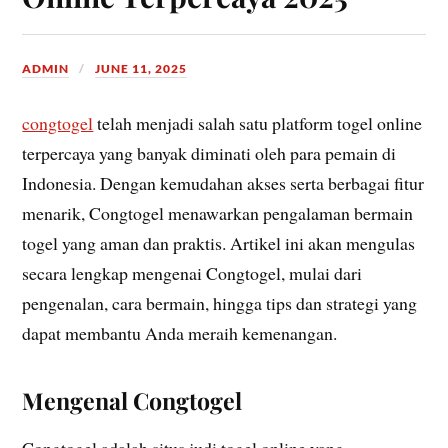
ADMIN
JUNE 11, 2025
congtogel
telah menjadi salah satu platform togel online
terpercaya yang banyak diminati oleh para pemain di
Indonesia. Dengan kemudahan akses serta berbagai fitur
menarik, Congtogel menawarkan pengalaman bermain
togel yang aman dan praktis. Artikel ini akan mengulas
secara lengkap mengenai Congtogel, mulai dari
pengenalan, cara bermain, hingga tips dan strategi yang
dapat membantu Anda meraih kemenangan.
Mengenal Congtogel