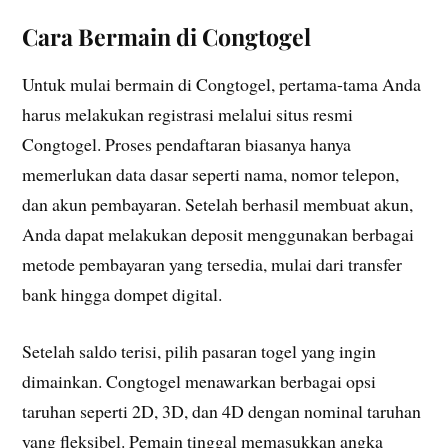
Cara Bermain di Congtogel
Untuk mulai bermain di Congtogel, pertama-tama Anda
harus melakukan registrasi melalui situs resmi
Congtogel. Proses pendaftaran biasanya hanya
memerlukan data dasar seperti nama, nomor telepon,
dan akun pembayaran. Setelah berhasil membuat akun,
Anda dapat melakukan deposit menggunakan berbagai
metode pembayaran yang tersedia, mulai dari transfer
bank hingga dompet digital.
Setelah saldo terisi, pilih pasaran togel yang ingin
dimainkan. Congtogel menawarkan berbagai opsi
taruhan seperti 2D, 3D, dan 4D dengan nominal taruhan
yang fleksibel. Pemain tinggal memasukkan angka