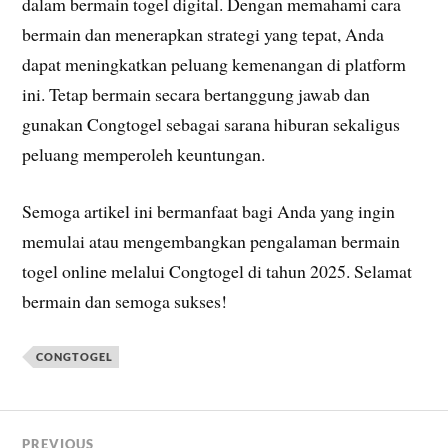
dalam bermain togel digital. Dengan memahami cara
bermain dan menerapkan strategi yang tepat, Anda
dapat meningkatkan peluang kemenangan di platform
ini. Tetap bermain secara bertanggung jawab dan
gunakan Congtogel sebagai sarana hiburan sekaligus
peluang memperoleh keuntungan.
Semoga artikel ini bermanfaat bagi Anda yang ingin
memulai atau mengembangkan pengalaman bermain
togel online melalui Congtogel di tahun 2025. Selamat
bermain dan semoga sukses!
CONGTOGEL
PREVIOUS