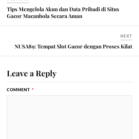
Tips Mengelola Akun dan Data Pribadi di Situs
Gacor Macanbola Secara Aman
NEXT
NUSA89: Tempat Slot Gacor dengan Proses Kilat
Leave a Reply
COMMENT
*