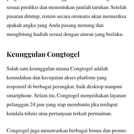
sesuai prediksi dan menentukan jumlah taruhan. Setelah
pasaran ditutup, sistem secara otomatis akan memeriksa
apakah angka yang Anda pasang menang dan
menghitung hadiah sesuai dengan aturan yang berlaku.
Keunggulan Congtogel
Salah satu keunggulan utama Congtogel adalah
kemudahan dan kecepatan akses platform yang
responsif di berbagai perangkat, baik desktop maupun
smartphone. Selain itu, Congtogel menyediakan layanan
pelanggan 24 jam yang siap membantu jika terdapat
kendala teknis atau pertanyaan terkait permainan.
Congtogel juga menawarkan berbagai bonus dan promo