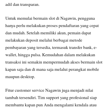
adil dan transparan.
Untuk memulai bermain slot di Nagawin, pengguna
hanya perlu melakukan proses pendaftaran yang cepat
dan mudah. Setelah memiliki akun, pemain dapat
melakukan deposit melalui berbagai metode
pembayaran yang tersedia, termasuk transfer bank, e-
wallet, hingga pulsa. Kemudahan dalam melakukan
transaksi ini semakin mempermudah akses bermain slot
kapan saja dan di mana saja melalui perangkat mobile
maupun desktop.
Fitur customer service Nagawin juga menjadi nilai
tambah tersendiri. Tim support yang profesional siap
membantu kapan pun Anda mengalami kendala atau