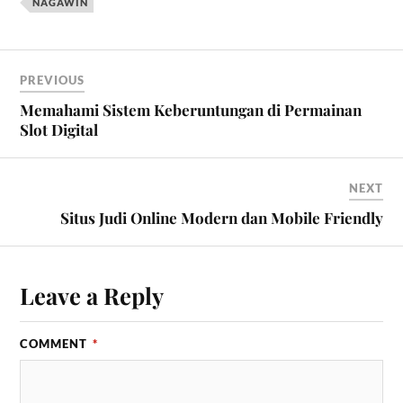
NAGAWIN
PREVIOUS
Memahami Sistem Keberuntungan di Permainan
Slot Digital
NEXT
Situs Judi Online Modern dan Mobile Friendly
Leave a Reply
COMMENT
*