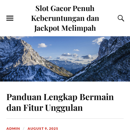
Slot Gacor Penuh
Keberuntungan dan
Jackpot Melimpah
Panduan Lengkap Bermain
dan Fitur Unggulan
ADMIN
AUGUST 9, 2025