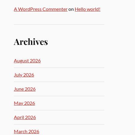
A WordPress Commenter
on
Hello world!
Archives
August 2026
July 2026
June 2026
May 2026
April 2026
March 2026