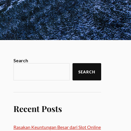
Search
SEARCH
Recent Posts
Rasakan Keuntungan Besar dari Slot Online