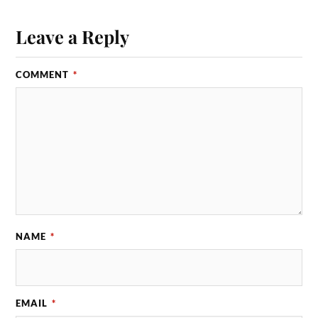
Leave a Reply
COMMENT
*
NAME
*
EMAIL
*