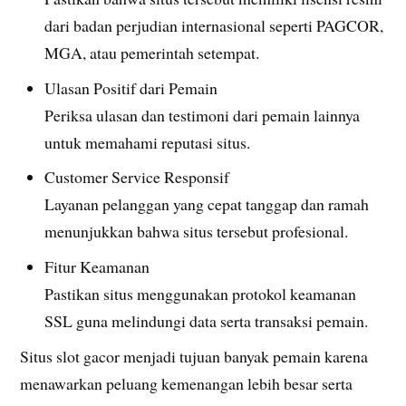
dari badan perjudian internasional seperti PAGCOR,
MGA, atau pemerintah setempat.
Ulasan Positif dari Pemain
Periksa ulasan dan testimoni dari pemain lainnya
untuk memahami reputasi situs.
Customer Service Responsif
Layanan pelanggan yang cepat tanggap dan ramah
menunjukkan bahwa situs tersebut profesional.
Fitur Keamanan
Pastikan situs menggunakan protokol keamanan
SSL guna melindungi data serta transaksi pemain.
Situs slot gacor menjadi tujuan banyak pemain karena
menawarkan peluang kemenangan lebih besar serta