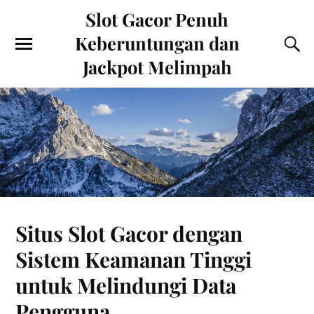
Slot Gacor Penuh
Keberuntungan dan
Jackpot Melimpah
Situs Slot Gacor dengan
Sistem Keamanan Tinggi
untuk Melindungi Data
Pengguna