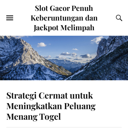
Slot Gacor Penuh
Keberuntungan dan
Jackpot Melimpah
Strategi Cermat untuk
Meningkatkan Peluang
Menang Togel