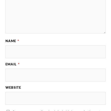
NAME
*
EMAIL
*
WEBSITE