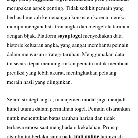
merupakan aspek penting. Tidak sedikit pemain yang
berhasil meraih kemenangan konsisten karena mereka
mampu menganalisis tren angka dan mengelola taruhan
sayaptogel
dengan bijak. Platform
menyediakan data
historis keluaran angka, yang sangat membantu pemain
dalam menyusun strategi taruhan. Menggunakan data
ini secara tepat memungkinkan pemain untuk membuat
prediksi yang lebih akurat, meningkatkan peluang
meraih hasil yang diinginkan.
Selain strategi angka, manajemen modal juga menjadi
kunci utama dalam permainan togel. Pemain disarankan
untuk menentukan batas taruhan harian dan tidak
terbawa emosi saat menghadapi kekalahan. Prinsip
judi online
disiplin ini berlaku sama pada
lainnya, di