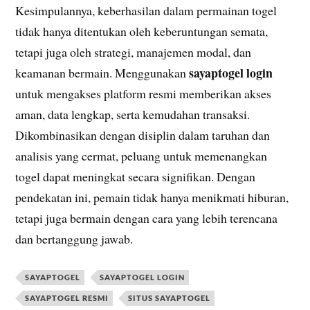
Kesimpulannya, keberhasilan dalam permainan togel
tidak hanya ditentukan oleh keberuntungan semata,
tetapi juga oleh strategi, manajemen modal, dan
sayaptogel login
keamanan bermain. Menggunakan
untuk mengakses platform resmi memberikan akses
aman, data lengkap, serta kemudahan transaksi.
Dikombinasikan dengan disiplin dalam taruhan dan
analisis yang cermat, peluang untuk memenangkan
togel dapat meningkat secara signifikan. Dengan
pendekatan ini, pemain tidak hanya menikmati hiburan,
tetapi juga bermain dengan cara yang lebih terencana
dan bertanggung jawab.
SAYAPTOGEL
SAYAPTOGEL LOGIN
SAYAPTOGEL RESMI
SITUS SAYAPTOGEL