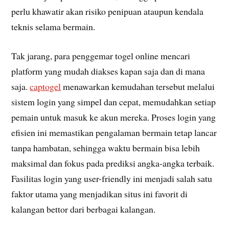
perlu khawatir akan risiko penipuan ataupun kendala
teknis selama bermain.
Tak jarang, para penggemar togel online mencari
platform yang mudah diakses kapan saja dan di mana
saja.
captogel
menawarkan kemudahan tersebut melalui
sistem login yang simpel dan cepat, memudahkan setiap
pemain untuk masuk ke akun mereka. Proses login yang
efisien ini memastikan pengalaman bermain tetap lancar
tanpa hambatan, sehingga waktu bermain bisa lebih
maksimal dan fokus pada prediksi angka-angka terbaik.
Fasilitas login yang user-friendly ini menjadi salah satu
faktor utama yang menjadikan situs ini favorit di
kalangan bettor dari berbagai kalangan.