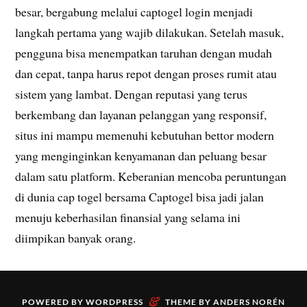
besar, bergabung melalui captogel login menjadi
langkah pertama yang wajib dilakukan. Setelah masuk,
pengguna bisa menempatkan taruhan dengan mudah
dan cepat, tanpa harus repot dengan proses rumit atau
sistem yang lambat. Dengan reputasi yang terus
berkembang dan layanan pelanggan yang responsif,
situs ini mampu memenuhi kebutuhan bettor modern
yang menginginkan kenyamanan dan peluang besar
dalam satu platform. Keberanian mencoba peruntungan
di dunia cap togel bersama Captogel bisa jadi jalan
menuju keberhasilan finansial yang selama ini
diimpikan banyak orang.
&
POWERED BY
WORDPRESS
THEME BY
ANDERS NORÉN