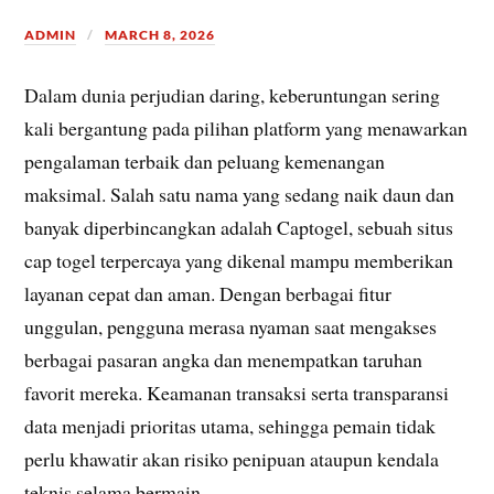
ADMIN
MARCH 8, 2026
Dalam dunia perjudian daring, keberuntungan sering
kali bergantung pada pilihan platform yang menawarkan
pengalaman terbaik dan peluang kemenangan
maksimal. Salah satu nama yang sedang naik daun dan
banyak diperbincangkan adalah Captogel, sebuah situs
cap togel terpercaya yang dikenal mampu memberikan
layanan cepat dan aman. Dengan berbagai fitur
unggulan, pengguna merasa nyaman saat mengakses
berbagai pasaran angka dan menempatkan taruhan
favorit mereka. Keamanan transaksi serta transparansi
data menjadi prioritas utama, sehingga pemain tidak
perlu khawatir akan risiko penipuan ataupun kendala
teknis selama bermain.