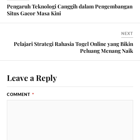
Pengaruh Teknologi Canggih dalam Pengembangan
Situs Gacor Masa Kini
NEXT
Pelajari Strategi Rahasia Togel Online yang Bikin
Peluang Menang Naik
Leave a Reply
COMMENT
*