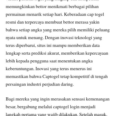
memungkinkan bettor menikmati berbagai pilihan
permainan menarik setiap hari. Keberadaan cap togel
resmi dan terpercaya membuat bettor merasa yakin
bahwa setiap angka yang mereka pilih memiliki peluang
nyata untuk menang. Dengan inovasi teknologi yang
terus diperbarui, situs ini mampu memberikan data
lengkap serta prediksi akurat, memberikan kepercayaan
lebih kepada pengguna saat menentukan angka
keberuntungan. Inovasi yang terus menerus ini
memastikan bahwa Captogel tetap kompetitif di tengah
persaingan industri perjudian daring.
Bagi mereka yang ingin merasakan sensasi kemenangan
besar, bergabung melalui captogel login menjadi
langkah pertama yang wajib dilakukan. Setelah masuk,