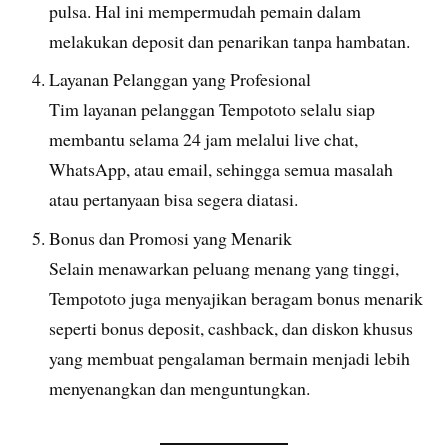
pulsa. Hal ini mempermudah pemain dalam
melakukan deposit dan penarikan tanpa hambatan.
Layanan Pelanggan yang Profesional
Tim layanan pelanggan Tempototo selalu siap
membantu selama 24 jam melalui live chat,
WhatsApp, atau email, sehingga semua masalah
atau pertanyaan bisa segera diatasi.
Bonus dan Promosi yang Menarik
Selain menawarkan peluang menang yang tinggi,
Tempototo juga menyajikan beragam bonus menarik
seperti bonus deposit, cashback, dan diskon khusus
yang membuat pengalaman bermain menjadi lebih
menyenangkan dan menguntungkan.