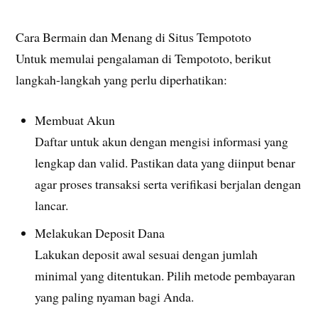
Cara Bermain dan Menang di Situs Tempototo
Untuk memulai pengalaman di Tempototo, berikut
langkah-langkah yang perlu diperhatikan:
Membuat Akun
Daftar untuk akun dengan mengisi informasi yang
lengkap dan valid. Pastikan data yang diinput benar
agar proses transaksi serta verifikasi berjalan dengan
lancar.
Melakukan Deposit Dana
Lakukan deposit awal sesuai dengan jumlah
minimal yang ditentukan. Pilih metode pembayaran
yang paling nyaman bagi Anda.