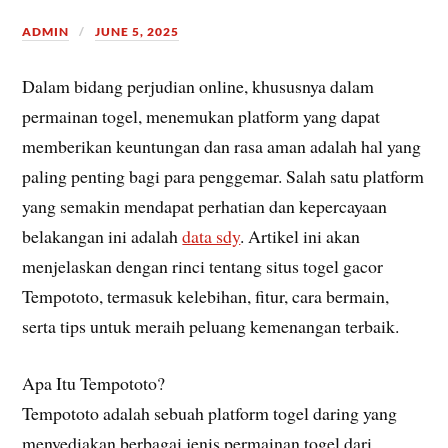
ADMIN
JUNE 5, 2025
Dalam bidang perjudian online, khususnya dalam
permainan togel, menemukan platform yang dapat
memberikan keuntungan dan rasa aman adalah hal yang
paling penting bagi para penggemar. Salah satu platform
yang semakin mendapat perhatian dan kepercayaan
belakangan ini adalah
data sdy
. Artikel ini akan
menjelaskan dengan rinci tentang situs togel gacor
Tempototo, termasuk kelebihan, fitur, cara bermain,
serta tips untuk meraih peluang kemenangan terbaik.
Apa Itu Tempototo?
Tempototo adalah sebuah platform togel daring yang
menyediakan berbagai jenis permainan togel dari