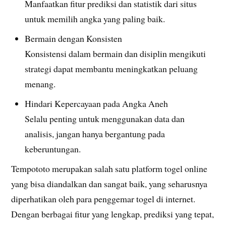
Manfaatkan fitur prediksi dan statistik dari situs
untuk memilih angka yang paling baik.
Bermain dengan Konsisten
Konsistensi dalam bermain dan disiplin mengikuti
strategi dapat membantu meningkatkan peluang
menang.
Hindari Kepercayaan pada Angka Aneh
Selalu penting untuk menggunakan data dan
analisis, jangan hanya bergantung pada
keberuntungan.
Tempototo merupakan salah satu platform togel online
yang bisa diandalkan dan sangat baik, yang seharusnya
diperhatikan oleh para penggemar togel di internet.
Dengan berbagai fitur yang lengkap, prediksi yang tepat,