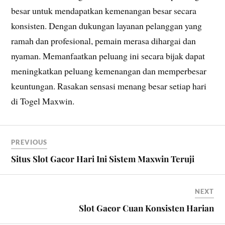
besar untuk mendapatkan kemenangan besar secara
konsisten. Dengan dukungan layanan pelanggan yang
ramah dan profesional, pemain merasa dihargai dan
nyaman. Memanfaatkan peluang ini secara bijak dapat
meningkatkan peluang kemenangan dan memperbesar
keuntungan. Rasakan sensasi menang besar setiap hari
di Togel Maxwin.
PREVIOUS
Situs Slot Gacor Hari Ini Sistem Maxwin Teruji
NEXT
Slot Gacor Cuan Konsisten Harian