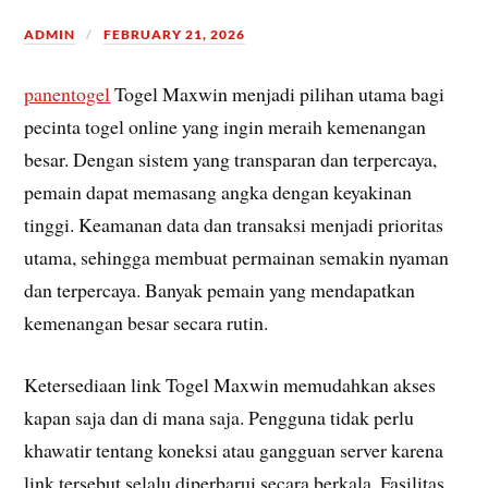
ADMIN
FEBRUARY 21, 2026
panentogel
Togel Maxwin menjadi pilihan utama bagi
pecinta togel online yang ingin meraih kemenangan
besar. Dengan sistem yang transparan dan terpercaya,
pemain dapat memasang angka dengan keyakinan
tinggi. Keamanan data dan transaksi menjadi prioritas
utama, sehingga membuat permainan semakin nyaman
dan terpercaya. Banyak pemain yang mendapatkan
kemenangan besar secara rutin.
Ketersediaan link Togel Maxwin memudahkan akses
kapan saja dan di mana saja. Pengguna tidak perlu
khawatir tentang koneksi atau gangguan server karena
link tersebut selalu diperbarui secara berkala. Fasilitas