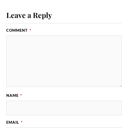
Leave a Reply
COMMENT
*
NAME
*
EMAIL
*