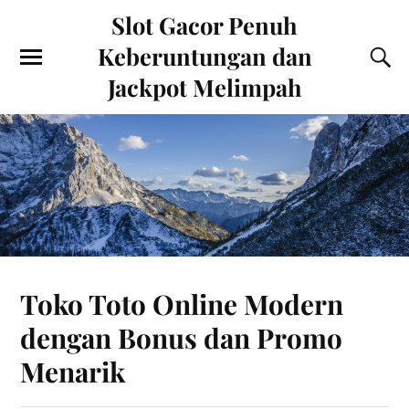
Slot Gacor Penuh
Keberuntungan dan
Jackpot Melimpah
Toko Toto Online Modern
dengan Bonus dan Promo
Menarik