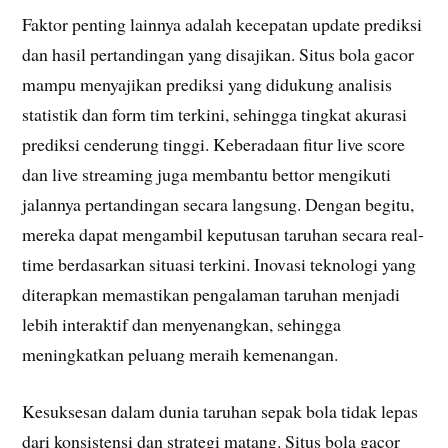
Faktor penting lainnya adalah kecepatan update prediksi
dan hasil pertandingan yang disajikan. Situs bola gacor
mampu menyajikan prediksi yang didukung analisis
statistik dan form tim terkini, sehingga tingkat akurasi
prediksi cenderung tinggi. Keberadaan fitur live score
dan live streaming juga membantu bettor mengikuti
jalannya pertandingan secara langsung. Dengan begitu,
mereka dapat mengambil keputusan taruhan secara real-
time berdasarkan situasi terkini. Inovasi teknologi yang
diterapkan memastikan pengalaman taruhan menjadi
lebih interaktif dan menyenangkan, sehingga
meningkatkan peluang meraih kemenangan.
Kesuksesan dalam dunia taruhan sepak bola tidak lepas
dari konsistensi dan strategi matang. Situs bola gacor