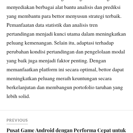
menyediakan berbagai alat bantu analisis dan prediksi
yang membantu para bettor menyusun strategi terbaik.
Pemanfaatan data statistik dan analisis tren
pertandingan menjadi kunci utama dalam meningkatkan
peluang kemenangan. Selain itu, adaptasi terhadap
perubahan kondisi pertandingan dan pengelolaan modal
yang baik juga menjadi faktor penting. Dengan
memanfaatkan platform ini secara optimal, bettor dapat
meningkatkan peluang meraih keuntungan secara
berkelanjutan dan membangun portofolio taruhan yang
lebih solid.
PREVIOUS
Pusat Game Android dengan Performa Cepat untuk