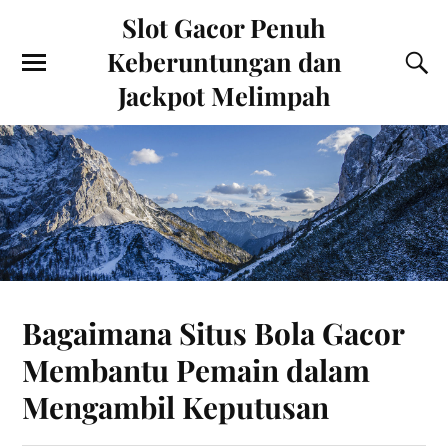
Slot Gacor Penuh
Keberuntungan dan
Jackpot Melimpah
Bagaimana Situs Bola Gacor
Membantu Pemain dalam
Mengambil Keputusan