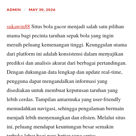
ADMIN
MAY 30, 2026
sukawin88
Situs bola gacor menjadi salah satu pilihan
utama bagi pecinta taruhan sepak bola yang ingin
meraih peluang kemenangan tinggi. Keunggulan utama
dari platform ini adalah konsistensi dalam menyajikan
prediksi dan analisis akurat dari berbagai pertandingan.
Dengan dukungan data lengkap dan update real-time,
pengguna dapat mengandalkan informasi yang
disediakan untuk membuat keputusan taruhan yang
lebih cerdas. Tampilan antarmuka yang user-friendly
memudahkan navigasi, sehingga pengalaman bermain
menjadi lebih menyenangkan dan efisien. Melalui situs
ini, peluang mendapat keuntungan besar semakin
terbuka lebar bagi para bettor yang serius.