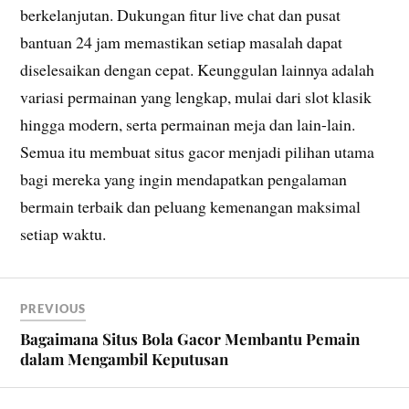
berkelanjutan. Dukungan fitur live chat dan pusat
bantuan 24 jam memastikan setiap masalah dapat
diselesaikan dengan cepat. Keunggulan lainnya adalah
variasi permainan yang lengkap, mulai dari slot klasik
hingga modern, serta permainan meja dan lain-lain.
Semua itu membuat situs gacor menjadi pilihan utama
bagi mereka yang ingin mendapatkan pengalaman
bermain terbaik dan peluang kemenangan maksimal
setiap waktu.
PREVIOUS
Bagaimana Situs Bola Gacor Membantu Pemain
dalam Mengambil Keputusan