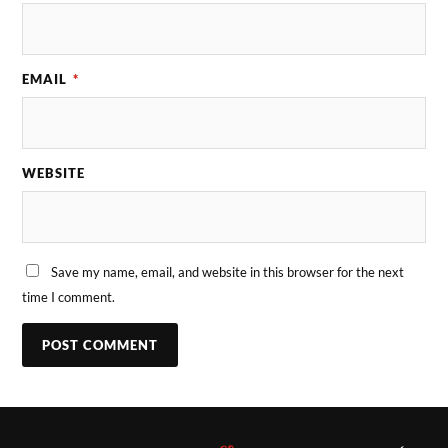
EMAIL
*
WEBSITE
Save my name, email, and website in this browser for the next
time I comment.