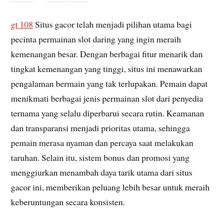
gt 108
Situs gacor telah menjadi pilihan utama bagi
pecinta permainan slot daring yang ingin meraih
kemenangan besar. Dengan berbagai fitur menarik dan
tingkat kemenangan yang tinggi, situs ini menawarkan
pengalaman bermain yang tak terlupakan. Pemain dapat
menikmati berbagai jenis permainan slot dari penyedia
ternama yang selalu diperbarui secara rutin. Keamanan
dan transparansi menjadi prioritas utama, sehingga
pemain merasa nyaman dan percaya saat melakukan
taruhan. Selain itu, sistem bonus dan promosi yang
menggiurkan menambah daya tarik utama dari situs
gacor ini, memberikan peluang lebih besar untuk meraih
keberuntungan secara konsisten.