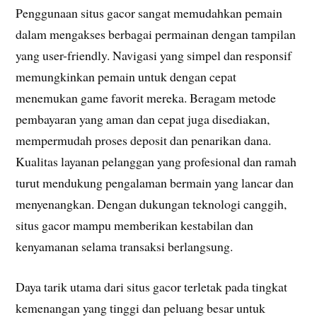
Penggunaan situs gacor sangat memudahkan pemain
dalam mengakses berbagai permainan dengan tampilan
yang user-friendly. Navigasi yang simpel dan responsif
memungkinkan pemain untuk dengan cepat
menemukan game favorit mereka. Beragam metode
pembayaran yang aman dan cepat juga disediakan,
mempermudah proses deposit dan penarikan dana.
Kualitas layanan pelanggan yang profesional dan ramah
turut mendukung pengalaman bermain yang lancar dan
menyenangkan. Dengan dukungan teknologi canggih,
situs gacor mampu memberikan kestabilan dan
kenyamanan selama transaksi berlangsung.
Daya tarik utama dari situs gacor terletak pada tingkat
kemenangan yang tinggi dan peluang besar untuk