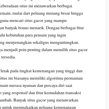
 Keberadaan situs ini menawarkan berbagai
emain, mulai dari peluang menang besar hingga
gguna mencari situs gacor yang mampu
n banyak bonus menarik. Dengan berbagai fitur
hi kebutuhan para pemain yang ingin
ng menyenangkan sekaligus menguntungkan.
a menjadi poin penting dalam memilih situs gacor
 tersedia.
rletak pada tingkat kemenangan yang tinggi dan
itus ini biasanya memiliki algoritma permainan
emain merasa nyaman dan percaya diri saat
n yang responsif dan fitur kemudahan transaksi
i tambah. Banyak situs gacor yang menawarkan
in untuk meningkatkan peluang kemenangan