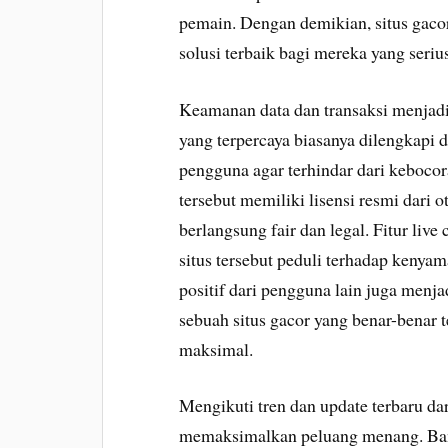
pemain. Dengan demikian, situs gacor
solusi terbaik bagi mereka yang seriu
Keamanan data dan transaksi menjadi p
yang terpercaya biasanya dilengkapi 
pengguna agar terhindar dari kebocor
tersebut memiliki lisensi resmi dari o
berlangsung fair dan legal. Fitur liv
situs tersebut peduli terhadap keny
positif dari pengguna lain juga menj
sebuah situs gacor yang benar-benar
maksimal.
Mengikuti tren dan update terbaru dar
memaksimalkan peluang menang. Bany