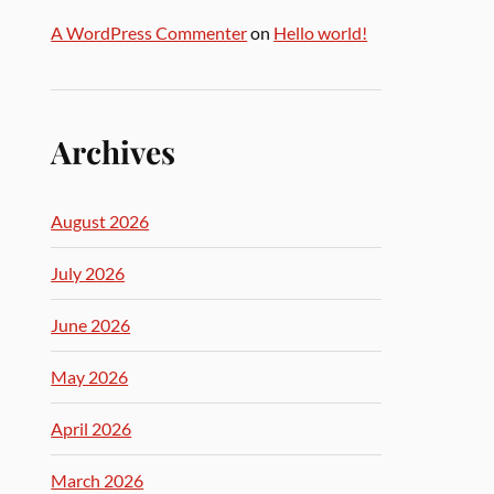
A WordPress Commenter
on
Hello world!
Archives
August 2026
July 2026
June 2026
May 2026
April 2026
March 2026