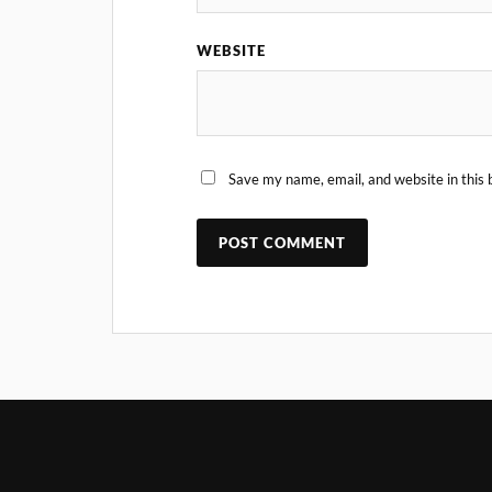
WEBSITE
Save my name, email, and website in this 