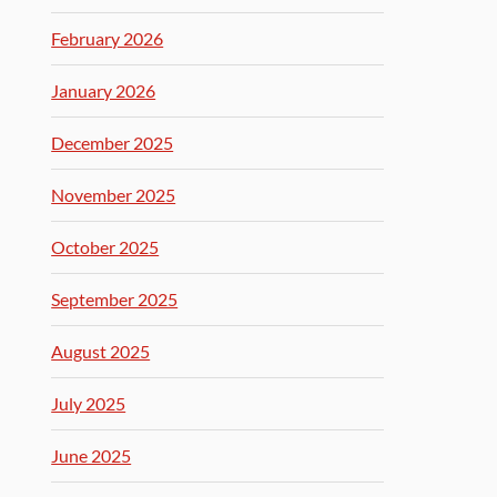
February 2026
January 2026
December 2025
November 2025
October 2025
September 2025
August 2025
July 2025
June 2025