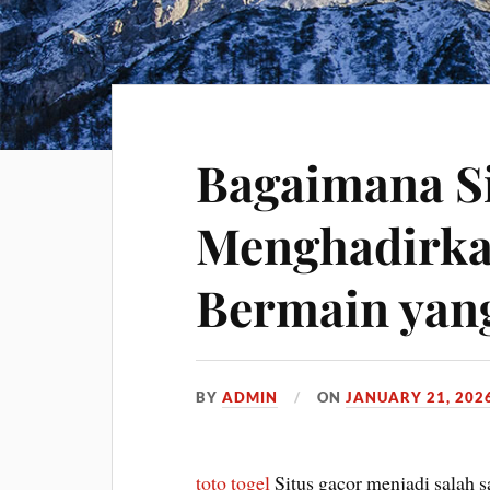
Bagaimana S
Menghadirka
Bermain yang
BY
ADMIN
ON
JANUARY 21, 202
toto togel
Situs gacor menjadi salah s