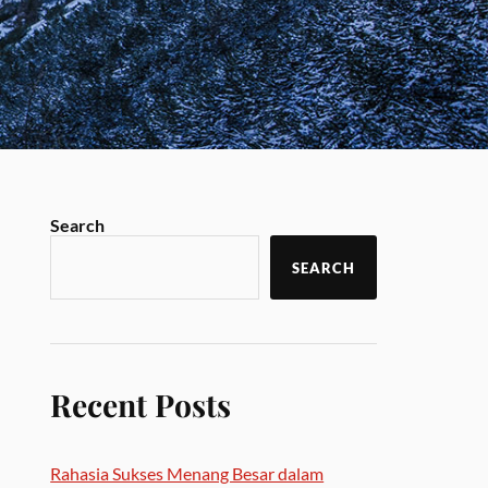
Search
SEARCH
Recent Posts
Rahasia Sukses Menang Besar dalam