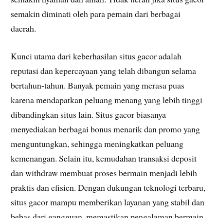
semakin diminati oleh para pemain dari berbagai
daerah.
Kunci utama dari keberhasilan situs gacor adalah
reputasi dan kepercayaan yang telah dibangun selama
bertahun-tahun. Banyak pemain yang merasa puas
karena mendapatkan peluang menang yang lebih tinggi
dibandingkan situs lain. Situs gacor biasanya
menyediakan berbagai bonus menarik dan promo yang
menguntungkan, sehingga meningkatkan peluang
kemenangan. Selain itu, kemudahan transaksi deposit
dan withdraw membuat proses bermain menjadi lebih
praktis dan efisien. Dengan dukungan teknologi terbaru,
situs gacor mampu memberikan layanan yang stabil dan
bebas dari gangguan, memastikan pengalaman bermain