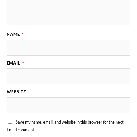
NAME
*
EMAIL
*
WEBSITE
Save my name, email, and website in this browser for the next
time I comment.